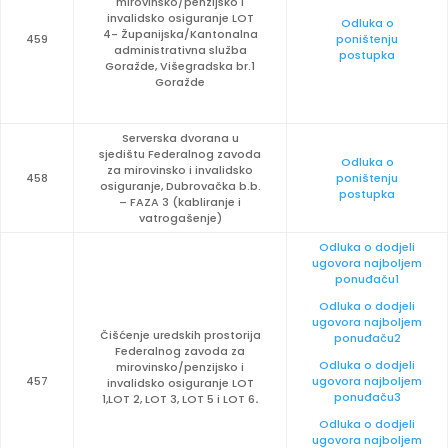
mirovinsko/penzijsko i
invalidsko osiguranje LOT
Odluka o
4- Županijska/Kantonalna
459
poništenju
administrativna služba
postupka
Goražde, Višegradska br.1
Goražde
Serverska dvorana u
sjedištu Federalnog zavoda
Odluka o
za mirovinsko i invalidsko
458
poništenju
osiguranje, Dubrovačka b.b.
postupka
– FAZA 3 (kabliranje i
vatrogašenje)
Odluka o dodjeli
ugovora najboljem
ponuđaču1
Odluka o dodjeli
ugovora najboljem
Čišćenje uredskih prostorija
ponuđaču2
Federalnog zavoda za
Odluka o dodjeli
mirovinsko/penzijsko i
457
ugovora najboljem
invalidsko osiguranje LOT
ponuđaču3
1,LOT 2, LOT 3, LOT 5 i LOT 6
.
Odluka o dodjeli
ugovora najboljem