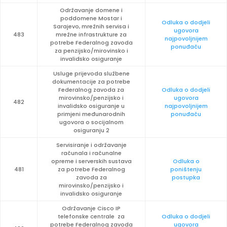
Održavanje domene i
poddomene Mostar i
Odluka o dodjeli
Sarajevo, mrežnih servisa i
ugovora
483
mrežne infrastrukture za
najpovoljnijem
potrebe Federalnog zavoda
ponuđaču
za penzijsko/mirovinsko i
invalidsko osiguranje
Usluge prijevoda službene
dokumentacije za potrebe
Federalnog zavoda za
Odluka o dodjeli
mirovinsko/penzijsko i
ugovora
482
invalidsko osiguranje u
najpovoljnijem
primjeni međunarodnih
ponuđaču
ugovora o socijalnom
osiguranju 2
Servisiranje i održavanje
računala i računalne
opreme i serverskih sustava
Odluka o
481
za potrebe Federalnog
poništenju
zavoda za
postupka
mirovinsko/penzijsko i
invalidsko osiguranje
Održavanje Cisco IP
telefonske centrale za
Odluka o dodjeli
potrebe Federalnog zavoda
ugovora