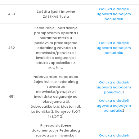
Odluka o dodjeli
Zaštita ljudi i imovine
453
ugovora najboljem
ŽAS/KAS Tuzla
ponuđaču
Servisiranje i održavanje
protupožarnih aparata i
hidrantne mreže u
poslovnim prostorijama
Odluka o dodjeli
452
Federalnog zavoda za
ugovora najboljem
mirovinsko/penzijsko i
ponuđaču
invalidsko osiguranje i
obuka zaposlenika FZ
MIO/PIO
Nabava roba za potrebe
čajne kuhinje Federalnog
Odluka o dodjeli
zavoda za
ugovora najboljem
mirovinsko/penzijsko i
ponuđaču
1
451
invalidsko osiguranje na
Odluka o dodjeli
lokacijama u Ul.
ugovora najboljem
Dubrovačka b.b. Mostar i Ul.
ponuđaču
2
Ložionička 2, Sarajevo (LOT
1 i LOT 2)
Prijevod službene
dokumentacije Federalnog
zavoda za mirovinsko i
Odluka o dodjeli