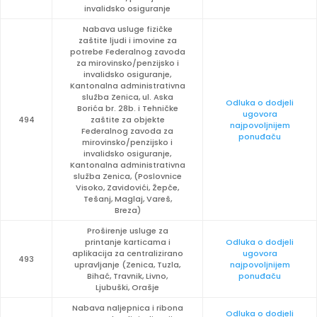
invalidsko osiguranje
Nabava usluge fizičke
zaštite ljudi i imovine za
potrebe Federalnog zavoda
za mirovinsko/penzijsko i
invalidsko osiguranje,
Kantonalna administrativna
služba Zenica, ul. Aska
Odluka o dodjeli
Borića br. 28b. i Tehničke
ugovora
494
zaštite za objekte
najpovoljnijem
Federalnog zavoda za
ponuđaču
mirovinsko/penzijsko i
invalidsko osiguranje,
Kantonalna administrativna
služba Zenica, (Poslovnice
Visoko, Zavidovići, Žepče,
Tešanj, Maglaj, Vareš,
Breza)
Proširenje usluge za
printanje karticama i
Odluka o dodjeli
aplikacija za centralizirano
ugovora
493
upravljanje (Zenica, Tuzla,
najpovoljnijem
Bihać, Travnik, Livno,
ponuđaču
Ljubuški, Orašje
Nabava naljepnica i ribona
Odluka o dodjeli