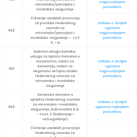
najpovoljnijem
mirovinsko/penzijsko i
ponuđaču
invalidsko osiguranje
Čišćenje uredskih prostorija
za potrebe Federalnog
Odluka o dodjeli
zavoda za
ugovora
462
mirovinsko/penzijsko i
najpovoljnijem
invalidsko osiguranje – LOT
ponuđaču
4 – III
Nabava usluga banaka ,
usluga za isplatu mirovina u
inozemstvo, izdaci za
Odluka o dodjeli
konverziju, izdaci za
ugovora
461
negativnu tečajnu razliku
najpovoljnijem
Federalnog zavoda za
ponuđaču
mirovinsko i invalidsko
osiguranje
Serverska dvorana u
sjedištu Federalnog zavoda
Odluka o dodjeli
za mirovinsko i invalidsko
460
ugovora najboljem
osiguranje, Dubrovačka b.b.
ponuđaču
– FAZA 3 (kabliranje i
vatrogašenje)
Čišćenje uredskih prostorija
Federalnog zavoda za