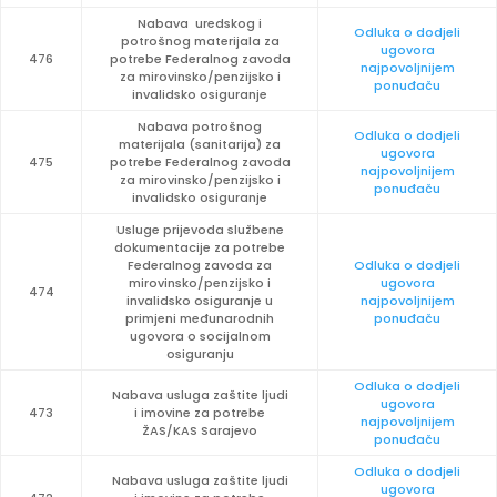
Nabava uredskog i
Odluka o dodjeli
potrošnog materijala za
ugovora
476
potrebe Federalnog zavoda
najpovoljnijem
za mirovinsko/penzijsko i
ponuđaču
invalidsko osiguranje
Nabava potrošnog
Odluka o dodjeli
materijala (sanitarija) za
ugovora
475
potrebe Federalnog zavoda
najpovoljnijem
za mirovinsko/penzijsko i
ponuđaču
invalidsko osiguranje
Usluge prijevoda službene
dokumentacije za potrebe
Federalnog zavoda za
Odluka o dodjeli
mirovinsko/penzijsko i
ugovora
474
invalidsko osiguranje u
najpovoljnijem
primjeni međunarodnih
ponuđaču
ugovora o socijalnom
osiguranju
Odluka o dodjeli
Nabava usluga zaštite ljudi
ugovora
473
i imovine za potrebe
najpovoljnijem
ŽAS/KAS Sarajevo
ponuđaču
Odluka o dodjeli
Nabava usluga zaštite ljudi
ugovora