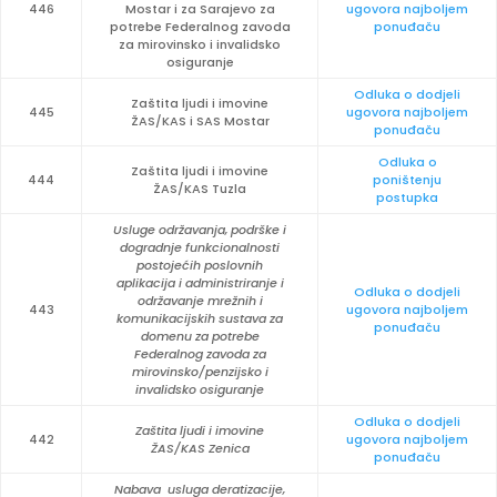
446
Mostar i za Sarajevo za
ugovora najboljem
potrebe Federalnog zavoda
ponuđaču
za mirovinsko i invalidsko
osiguranje
Odluka o dodjeli
Zaštita ljudi i imovine
445
ugovora najboljem
ŽAS/KAS i SAS Mostar
ponuđaču
Odluka o
Zaštita ljudi i imovine
444
poništenju
ŽAS/KAS Tuzla
postupka
Usluge održavanja, podrške i
dogradnje funkcionalnosti
postojećih poslovnih
aplikacija i administriranje i
Odluka o dodjeli
održavanje mrežnih i
443
ugovora najboljem
komunikacijskih sustava za
ponuđaču
domenu za potrebe
Federalnog zavoda za
mirovinsko/penzijsko i
invalidsko osiguranje
Odluka o dodjeli
Zaštita ljudi i imovine
442
ugovora najboljem
ŽAS/KAS Zenica
ponuđaču
Nabava usluga deratizacije,