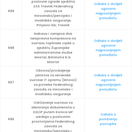
poslovne zgrade sjedišta
Odluka o dodjeli
ZAS Travnik Federalnog
ugovora
499
zavoda za
najpovoljnijem
mirovinsko/penzijsko i
ponuđaču
invalidsko osiguranje,
Prnjavor bb, Travnik
Nabava i zamjena dva
neispravna kompresora na
Odluka o dodjeli
sustavu toplinske crpke u
ugovora
498
sjedištu Županijske
najpovoljnijem
administrativne službe
ponuđaču
Mostar, Bišćevića b.b.
Mostar
Obnova/produljenje
jamstva za serverske
Odluka o dodjeli
sustave IT opremu (lenovo)
ugovora
497
za potrebe Federalnog
najpovoljnijem
zavoda za mirovinsko i
ponuđaču
invalidsko osiguranje
Održavanje sustava za
skeniranja dokumenata u
EGOP putem Konica MF
Odluka o
uređaja u poslovnim
496
poništenju
prostorijama Federalnog
postupka
zavoda za
mirovinsko/penzijsko i