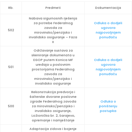
Rb.
Predmeti
Dokumentacija
Nabava sigurnosnih rješenja
za potrebe Federalnog
Odluka o dodjeli
zavoda za
ugovora
502
mirovinsko/penzijsko i
najpovoljnijem
invalidsko osiguranje – Faza
ponuđaču
II
Održavanje sustava za
skeniranje dokumenata u
EGOP putem Konica MF
Odluka o dodjeli
uređaja u poslovnim
ugovora
501
prostorijama Federalnog
najpovoljnijem
zavoda za
ponuđaču
mirovinsko/penzijsko i
invalidsko osiguranje
Rekonstrukcija predvorja i
šalterske dvorane poslovne
zgrade Federalnog zavoda
Odluka o
500
za mirovinsko/penzijsko i
poništenju
invalidsko osiguranje,
postupka
Ložionička br. 2, Sarajevo,
opremanje i namještanje
Adaptacija zidova i bojenje