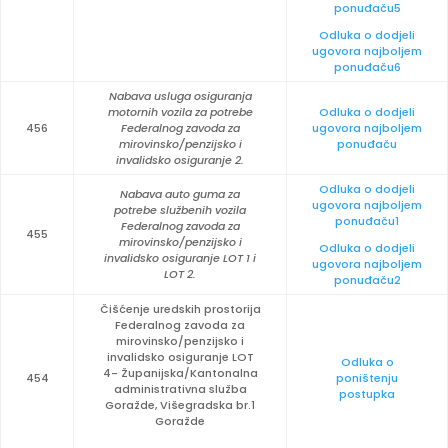
ponuđaču5
Odluka o dodjeli
ugovora najboljem
ponuđaču6
Nabava usluga osiguranja
motornih vozila za potrebe
Odluka o dodjeli
456
Federalnog zavoda za
ugovora najboljem
mirovinsko/penzijsko i
ponuđaču
invalidsko osiguranje 2.
Odluka o dodjeli
Nabava auto guma za
ugovora najboljem
potrebe službenih vozila
ponuđaču1
Federalnog zavoda za
455
mirovinsko/penzijsko i
Odluka o dodjeli
invalidsko osiguranje LOT 1 i
ugovora najboljem
LOT 2.
ponuđaču2
Čišćenje uredskih prostorija
Federalnog zavoda za
mirovinsko/penzijsko i
invalidsko osiguranje LOT
Odluka o
4- Županijska/Kantonalna
454
poništenju
administrativna služba
postupka
Goražde, Višegradska br.1
Goražde