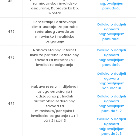
480
za mirovinsko i invalidsko
najpovoljnijem
osiguranje, Dubrovačka bb,
ponuđaču
Mostar
Servisiranja i održavanja
Odluka o dodjeli
klima uređaja za potrebe
ugovora
479
Federalnog zavoda za
najpovoljnijem
mirovinsko i invalidsko
ponuđaču
osiguranje
Nabava stalnog internet
Odluka o dodjeli
linka za potrebe Federalnog
ugovora
478
zavoda za mirovinsko i
najpovoljnijem
invalidsko osiguranje
ponuđaču
Odluka o dodjeli
ugovora
najpovoljnijem
Nabava rezervnih dijelova i
ponuđaču1
usluga servisiranja i
održavanja putničkih
Odluka o dodjeli
automobila Federalnog
ugovora
477
zavoda za
najpovoljnijem
mirovinsko/penzijsko i
ponuđaču2
invalidsko osiguranje LOT 1,
Odluka o dodjeli
LOT 2 i LOT 3
ugovora
najpovoljnijem
ponuđaču3