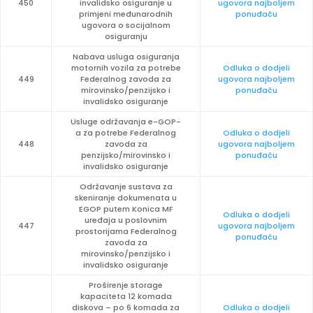
450
invalidsko osiguranje u
ugovora najboljem
primjeni međunarodnih
ponuđaču
ugovora o socijalnom
osiguranju
Nabava usluga osiguranja
motornih vozila za potrebe
Odluka o dodjeli
449
Federalnog zavoda za
ugovora najboljem
mirovinsko/penzijsko i
ponuđaču
invalidsko osiguranje
Usluge održavanja e-GOP-
a za potrebe Federalnog
Odluka o dodjeli
448
zavoda za
ugovora najboljem
penzijsko/mirovinsko i
ponuđaču
invalidsko osiguranje
Održavanje sustava za
skeniranje dokumenata u
EGOP putem Konica MF
Odluka o dodjeli
uređaja u poslovnim
447
ugovora najboljem
prostorijama Federalnog
ponuđaču
zavoda za
mirovinsko/penzijsko i
invalidsko osiguranje
Proširenje storage
kapaciteta 12 komada
diskova – po 6 komada za
Odluka o dodjeli