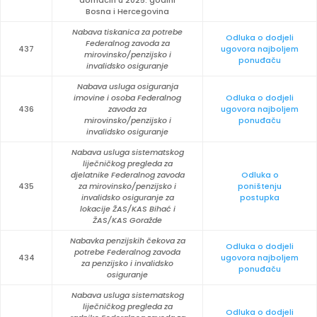
domaćin u 2025. godini
Bosna i Hercegovina
Nabava tiskanica za potrebe
Odluka o dodjeli
Federalnog zavoda za
437
ugovora najboljem
mirovinsko/penzijsko i
ponuđaču
invalidsko osiguranje
Nabava usluga osiguranja
imovine i osoba Federalnog
Odluka o dodjeli
436
zavoda za
ugovora najboljem
mirovinsko/penzijsko i
ponuđaču
invalidsko osiguranje
Nabava usluga sistematskog
liječničkog pregleda za
djelatnike Federalnog zavoda
Odluka o
435
za mirovinsko/penzijsko i
poništenju
invalidsko osiguranje za
postupka
lokacije ŽAS/KAS Bihać i
ŽAS/KAS Goražde
Nabavka penzijskih čekova za
Odluka o dodjeli
potrebe Federalnog zavoda
434
ugovora najboljem
za penzijsko i invalidsko
ponuđaču
osiguranje
Nabava usluga sistematskog
liječničkog pregleda za
Odluka o dodjeli