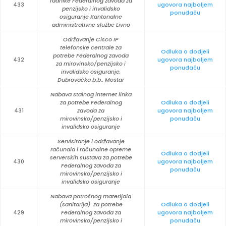
radnike Federalnog zavoda za
433
ugovora najboljem
penzijsko i invalidsko
ponuđaču
osiguranje Kantonalne
administrativne službe Livno
Održavanje Cisco IP
telefonske centrale za
Odluka o dodjeli
potrebe Federalnog zavoda
432
ugovora najboljem
za mirovinsko/penzijsko i
ponuđaču
invalidsko osiguranje,
Dubrovačka b.b., Mostar
Nabava stalnog internet linka
za potrebe Federalnog
Odluka o dodjeli
431
zavoda za
ugovora najboljem
mirovinsko/penzijsko i
ponuđaču
invalidsko osiguranje
Servisiranje i održavanje
računala i računalne opreme
Odluka o dodjeli
serverskih sustava za potrebe
430
ugovora najboljem
Federalnog zavoda za
ponuđaču
mirovinsko/penzijsko i
invalidsko osiguranje
Nabava potrošnog materijala
(sanitarija) za potrebe
Odluka o dodjeli
429
Federalnog zavoda za
ugovora najboljem
mirovinsko/penzijsko i
ponuđaču