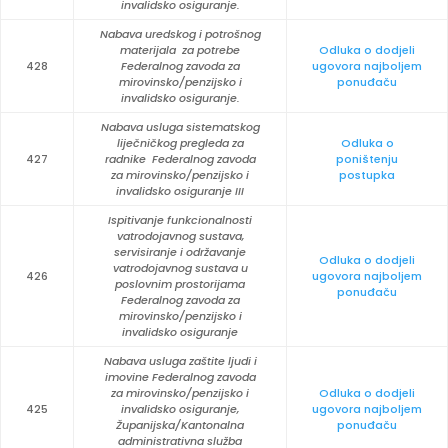
invalidsko osiguranje.
Nabava uredskog i potrošnog
materijala za potrebe
Odluka o dodjeli
428
Federalnog zavoda za
ugovora najboljem
mirovinsko/penzijsko i
ponuđaču
invalidsko osiguranje.
Nabava usluga sistematskog
liječničkog pregleda za
Odluka o
427
radnike Federalnog zavoda
poništenju
za mirovinsko/penzijsko i
postupka
invalidsko osiguranje III
Ispitivanje funkcionalnosti
vatrodojavnog sustava,
servisiranje i održavanje
Odluka o dodjeli
vatrodojavnog sustava u
426
ugovora najboljem
poslovnim prostorijama
ponuđaču
Federalnog zavoda za
mirovinsko/penzijsko i
invalidsko osiguranje
Nabava usluga zaštite ljudi i
imovine Federalnog zavoda
za mirovinsko/penzijsko i
Odluka o dodjeli
425
invalidsko osiguranje,
ugovora najboljem
Županijska/Kantonalna
ponuđaču
administrativna služba