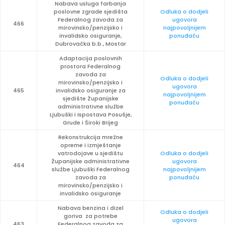
Nabava usluga farbanja
poslovne zgrade sjedišta
Odluka o dodjeli
Federalnog zavoda za
ugovora
466
mirovinsko/penzijsko i
najpovoljnijem
invalidsko osiguranje,
ponuđaču
Dubrovačka b.b., Mostar
Adaptacija poslovnih
prostora Federalnog
zavoda za
Odluka o dodjeli
mirovinsko/penzijsko i
ugovora
465
invalidsko osiguranje za
najpovoljnijem
sjedište Županijske
ponuđaču
administrativne službe
Ljubuški i Ispostava Posušje,
Grude i Široki Brijeg
Rekonstrukcija mrežne
opreme i izmještanje
vatrodojave u sjedištu
Odluka o dodjeli
Županijske administrativne
ugovora
464
službe Ljubuški Federalnog
najpovoljnijem
zavoda za
ponuđaču
mirovinsko/penzijsko i
invalidsko osiguranje
Nabava benzina i dizel
Odluka o dodjeli
goriva za potrebe
ugovora
463
Federalnog zavoda za