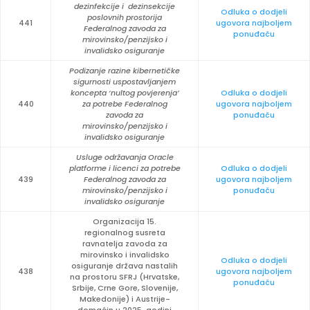
dezinfekcije i dezinsekcije
Odluka o dodjeli
poslovnih prostorija
441
ugovora najboljem
Federalnog zavoda za
ponuđaču
mirovinsko/penzijsko i
invalidsko osiguranje
Podizanje razine kibernetičke
sigurnosti uspostavljanjem
koncepta ‘nultog povjerenja’
Odluka o dodjeli
440
za potrebe Federalnog
ugovora najboljem
zavoda za
ponuđaču
mirovinsko/penzijsko i
invalidsko osiguranje
Usluge održavanja Oracle
platforme i licenci za potrebe
Odluka o dodjeli
439
Federalnog zavoda za
ugovora najboljem
mirovinsko/penzijsko i
ponuđaču
invalidsko osiguranje
Organizacija 15.
regionalnog susreta
ravnatelja zavoda za
mirovinsko i invalidsko
Odluka o dodjeli
osiguranje država nastalih
438
ugovora najboljem
na prostoru SFRJ (Hrvatske,
ponuđaču
Srbije, Crne Gore, Slovenije,
Makedonije) i Austrije-