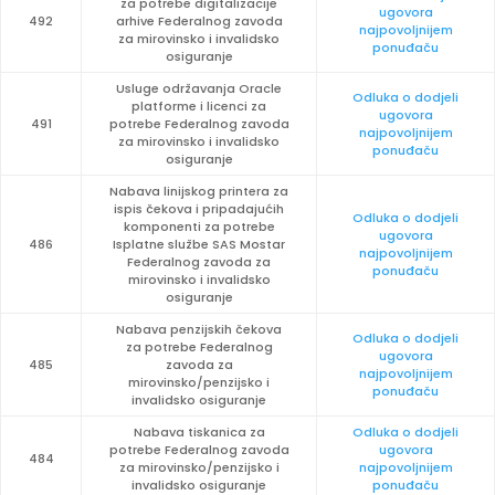
za potrebe digitalizacije
ugovora
492
arhive Federalnog zavoda
najpovoljnijem
za mirovinsko i invalidsko
ponuđaču
osiguranje
Usluge održavanja Oracle
Odluka o dodjeli
platforme i licenci za
ugovora
491
potrebe Federalnog zavoda
najpovoljnijem
za mirovinsko i invalidsko
ponuđaču
osiguranje
Nabava linijskog printera za
ispis čekova i pripadajućih
Odluka o dodjeli
komponenti za potrebe
ugovora
486
Isplatne službe SAS Mostar
najpovoljnijem
Federalnog zavoda za
ponuđaču
mirovinsko i invalidsko
osiguranje
Nabava penzijskih čekova
Odluka o dodjeli
za potrebe Federalnog
ugovora
485
zavoda za
najpovoljnijem
mirovinsko/penzijsko i
ponuđaču
invalidsko osiguranje
Nabava tiskanica za
Odluka o dodjeli
potrebe Federalnog zavoda
ugovora
484
za mirovinsko/penzijsko i
najpovoljnijem
invalidsko osiguranje
ponuđaču