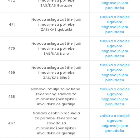
472
i imovine za potrebe
najpovoljnijem
ŽAS/KAS Goražde
ponuđaču
Odluka o dodjeli
Nabava usluga zaštite ljudi
ugovora
471
i imovine za potrebe
najpovoljnijem
ŽAS/KAS Ljubuški
ponuđaču
Odluka o dodjeli
Nabava usluga zaštite ljudi
ugovora
470
i imovine za potrebe
najpovoljnijem
ŽAS/KAS Livno
ponuđaču
Odluka o dodjeli
Nabava usluga zaštite ljudi
ugovora
469
i imovine za potrebe
najpovoljnijem
ŽAS/KAS Bihać
ponuđaču
Nabava lož ulja za potrebe
Odluka o dodjeli
Federalnog zavoda za
ugovora
468
mirovinsko/penzijsko i
najpovoljnijem
invalidsko osiguranje
ponuđaču
Nabava osobnih računala
Odluka o dodjeli
za potrebe Federalnog
ugovora
467
zavoda za
najpovoljnijem
mirovinsko/penzijsko i
ponuđaču
invalidsko osiguranje