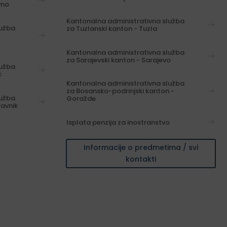
vno
Kantonalna administrativna služba
lužba
za Tuzlanski kanton - Tuzla
Kantonalna administrativna služba
za Sarajevski kanton - Sarajevo
lužba
ć
Kantonalna administrativna služba
za Bosansko-podrinjski kanton -
lužba
Goražde
ravnik
Isplata penzija za inostranstvo
Informacije o predmetima / svi
kontakti