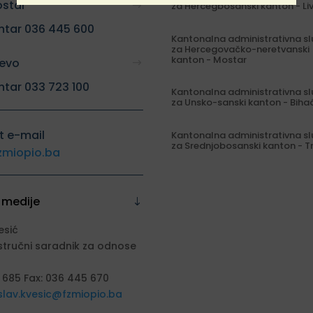
ostar
za Hercegbosanski kanton - Li
ntar 036 445 600
Kantonalna administrativna s
za Hercegovačko-neretvanski
kanton - Mostar
jevo
ntar 033 723 100
Kantonalna administrativna s
za Unsko-sanski kanton - Biha
t e-mail
Kantonalna administrativna s
za Srednjobosanski kanton - T
zmiopio.ba
 medije
esić
stručni saradnik za odnose
 685 Fax: 036 445 670
slav.kvesic@fzmiopio.ba