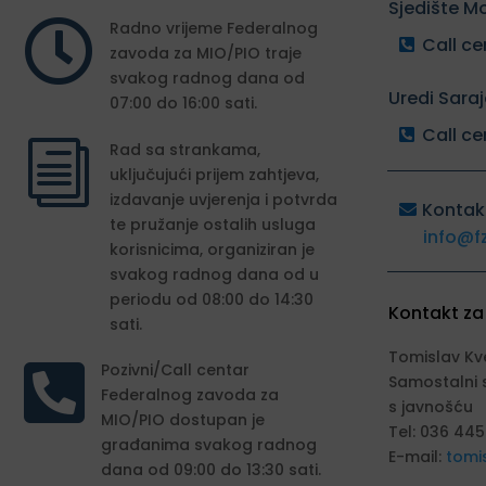
Sjedište M

Radno vrijeme Federalnog
Call ce
zavoda za MIO/PIO traje
svakog radnog dana od
Uredi Sara
07:00 do 16:00 sati.
Call ce
i
Rad sa strankama,
uključujući prijem zahtjeva,
izdavanje uvjerenja i potvrda
Kontak
te pružanje ostalih usluga
info@f
korisnicima, organiziran je
svakog radnog dana od u
periodu od 08:00 do 14:30
Kontakt za
sati.
Tomislav Kv

Pozivni/Call centar
Samostalni 
Federalnog zavoda za
s javnošću
MIO/PIO dostupan je
Tel: 036 445
građanima svakog radnog
E-mail:
tomi
dana od 09:00 do 13:30 sati.