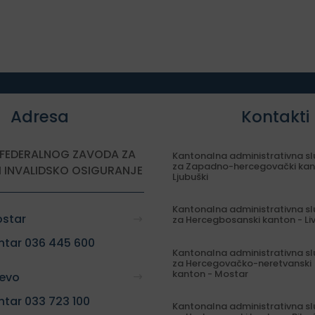
Adresa
Kontakti
 FEDERALNOG ZAVODA ZA
Kantonalna administrativna s
za Zapadno-hercegovački kan
I INVALIDSKO OSIGURANJE
Ljubuški
Kantonalna administrativna s
ostar
za Hercegbosanski kanton - Li
ntar 036 445 600
Kantonalna administrativna s
za Hercegovačko-neretvanski
kanton - Mostar
jevo
ntar 033 723 100
Kantonalna administrativna s