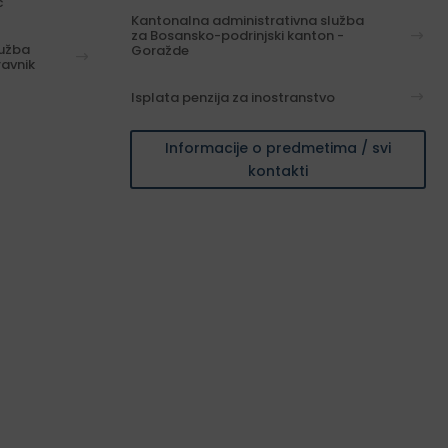
ć
Kantonalna administrativna služba
za Bosansko-podrinjski kanton -
lužba
Goražde
ravnik
Isplata penzija za inostranstvo
Informacije o predmetima / svi
kontakti