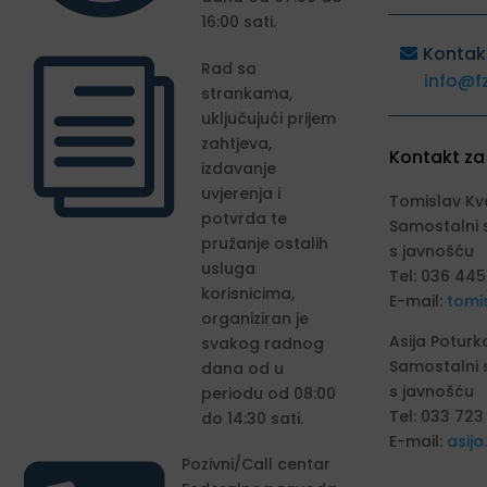
16:00 sati.
Kontak
i
Rad sa
info@f
strankama,
uključujući prijem
zahtjeva,
Kontakt za
izdavanje
uvjerenja i
Tomislav Kv
potvrda te
Samostalni 
pružanje ostalih
s javnošću
usluga
Tel: 036 445
korisnicima,
E-mail:
tomi
organiziran je
Asija Poturk
svakog radnog
Samostalni 
dana od u
s javnošću
periodu od 08:00
Tel: 033 723
do 14:30 sati.
E-mail:
asij
Pozivni/Call centar