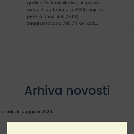
godine. Za korisnike koji su pravo
ostvarili do 1. januara 2026., najniža
penzija iznosi 666,76 KM,
zagarantovana 795,74 KM, dok...
Arhiva novosti
 srijedu, 5. augusta 2026.