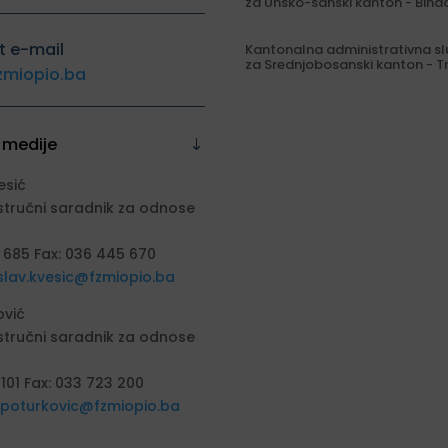
za Unsko-sanski kanton - Biha
t e-mail
Kantonalna administrativna s
za Srednjobosanski kanton - T
zmiopio.ba
 medije
esić
stručni saradnik za odnose
 685 Fax: 036 445 670
slav.kvesic@fzmiopio.ba
ović
stručni saradnik za odnose
 101 Fax: 033 723 200
a.poturkovic@fzmiopio.ba