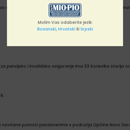
tao se s novoizabranim rukovodstvom Saveza udruženja penzi
Molim Vas odaberite jezik:
Bosanski
,
Hrvatski
ili
Srpski
za penzijsko i invalidsko osiguranje ima 33 korisnika starija 
26.
ne novčane pomoći penzionerima s područja Općine Novo Sar