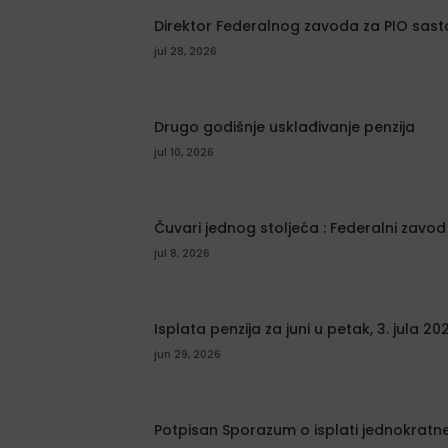
Direktor Federalnog zavoda za PIO sas
jul 28, 2026
Drugo godišnje usklađivanje penzija
jul 10, 2026
Čuvari jednog stoljeća : Federalni zavod 
jul 8, 2026
Isplata penzija za juni u petak, 3. jula 20
jun 29, 2026
Potpisan Sporazum o isplati jednokrat