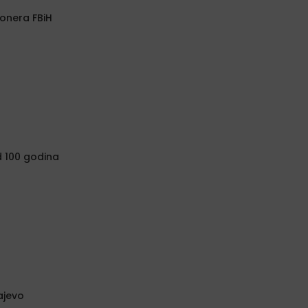
onera FBiH
od 100 godina
ajevo