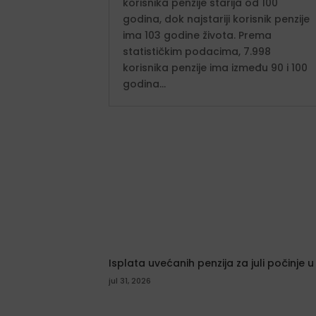
korisnika penzije starija od 100
godina, dok najstariji korisnik penzije
ima 103 godine života. Prema
statističkim podacima, 7.998
korisnika penzije ima između 90 i 100
godina...
Isplata uvećanih penzija za juli počinje u
jul 31, 2026