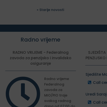
« Older Entries
Radno vrijeme
RADNO VRIJEME - Federalnog
SJEDIŠTA
zavoda za penzijsko i invalidsko
PENZIJSKO 
osiguranje
Sjedište M

Radno vrijeme
Call ce
Federalnog
zavoda za
Uredi Sara
MIO/PIO traje
svakog radnog
Call ce
dana od 07:00 do