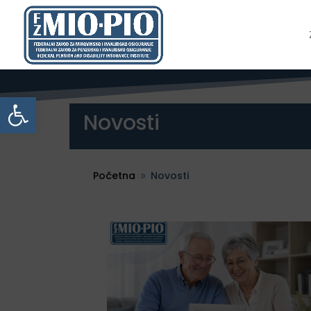
Open toolbar
Novosti
Početna
Novosti
9