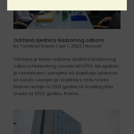
Održana sjednica Nadzornog odbora
by
Tomislav Kvesic
|
apr 1, 2022
|
Novosti
Održana je šesta redovna sjednica Nadzornog
odbora Federalnog zavoda MIO/PIO. Na sjednici
je razmatrano i usvojeno niz izvještaja i planova.
Uz ostalo, usvojen je i izvještaj o radu Ureda
interne revizije za 2021 godinu te Godišnji plan
Ureda za 2022 godinu. Prema...