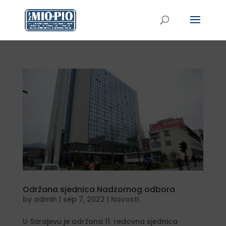
Održana sjednica Nadzornog odbora
by
admin
|
sep 7, 2022
|
Novosti
U Sarajevu je održana 11. redovna sjednica