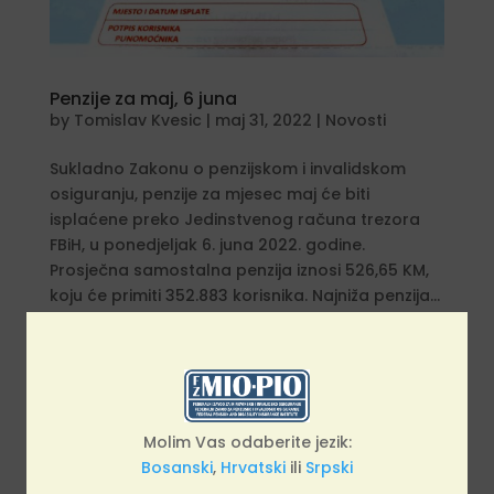
Penzije za maj, 6 juna
by
Tomislav Kvesic
|
maj 31, 2022
|
Novosti
Sukladno Zakonu o penzijskom i invalidskom
osiguranju, penzije za mjesec maj će biti
isplaćene preko Jedinstvenog računa trezora
FBiH, u ponedjeljak 6. juna 2022. godine.
Prosječna samostalna penzija iznosi 526,65 KM,
koju će primiti 352.883 korisnika. Najniža penzija...
Molim Vas odaberite jezik:
Bosanski
,
Hrvatski
ili
Srpski