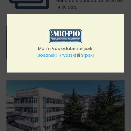
dana od u periodu od 08:00 do
14:30 sati.

Pozivni/Call centar Federalnog
zavoda za MIO/PIO dostupan je
građanima svakog radnog dana
od 09:00 do 13:30 sati.
Molim Vas odaberite jezik:
Bosanski
,
Hrvatski
ili
Srpski