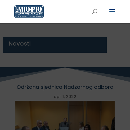
Novosti
Održana sjednica Nadzornog odbora
apr 1, 2022