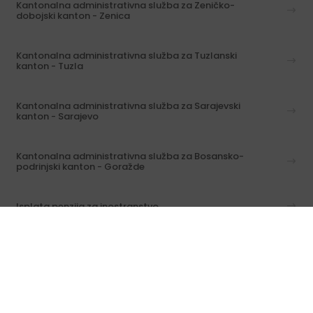
Kantonalna administrativna služba za Zeničko-
dobojski kanton - Zenica
Kantonalna administrativna služba za Tuzlanski
kanton - Tuzla
Kantonalna administrativna služba za Sarajevski
kanton - Sarajevo
Kantonalna administrativna služba za Bosansko-
podrinjski kanton - Goražde
Isplata penzija za inostranstvo
Informacije o predmetima / svi kontakti