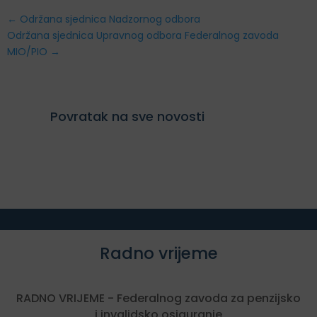
←
Održana sjednica Nadzornog odbora
Održana sjednica Upravnog odbora Federalnog zavoda
MIO/PIO
→
Povratak na sve novosti
Radno vrijeme
RADNO VRIJEME - Federalnog zavoda za penzijsko
i invalidsko osiguranje