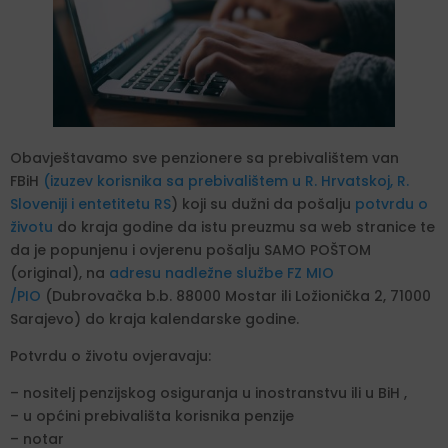
Obavještavamo sve penzionere sa prebivalištem van
FBiH
(izuzev korisnika sa prebivalištem u R. Hrvatskoj, R.
Sloveniji i entetitetu RS
) koji su dužni da pošalju
potvrdu o
životu
do kraja godine da istu preuzmu sa web stranice te
da je popunjenu i ovjerenu pošalju SAMO POŠTOM
(original), na
adresu nadležne službe FZ MIO
/PIO
(Dubrovačka b.b. 88000 Mostar ili Ložionička 2, 71000
Sarajevo) do kraja kalendarske godine.
Potvrdu o životu ovjeravaju:
– nositelj penzijskog osiguranja u inostranstvu ili u BiH ,
– u općini prebivališta korisnika penzije
– notar