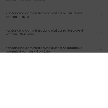
Kantonalna administrativna služba za Tuzlanski
kanton - Tuzla
Kantonalna administrativna služba za Sarajevski
kanton - Sarajevo
Kantonalna administrativna služba za Bosansko-
podrinjski kanton - Goražde
Isplata penzija za inostranstvo
Informacije o predmetima / svi kontakti