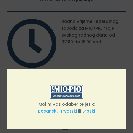

Radno vrijeme Federalnog
zavoda za MIO/PIO traje
svakog radnog dana od
07:00 do 16:00 sati.
i
Rad sa strankama, uključujući
prijem zahtjeva, izdavanje
uvjerenja i potvrda te
pružanje ostalih usluga
Molim Vas odaberite jezik:
korisnicima, organiziran je
Bosanski
,
Hrvatski
ili
Srpski
svakog radnog dana od u
periodu od 08:00 do 14:30
sati.