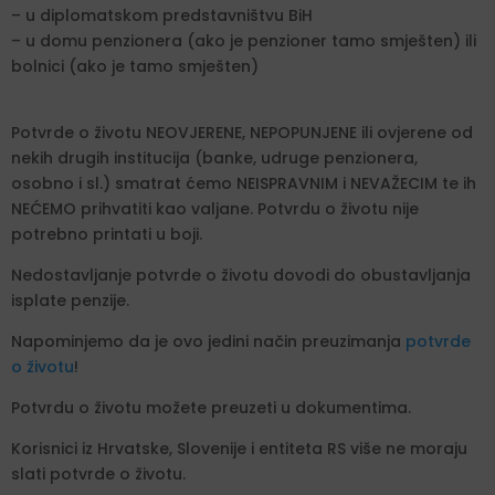
– u diplomatskom predstavništvu BiH
– u domu penzionera (ako je penzioner tamo smješten) ili
bolnici (ako je tamo smješten)
Potvrde o životu NEOVJERENE, NEPOPUNJENE ili ovjerene od
nekih drugih institucija (banke, udruge penzionera,
osobno i sl.) smatrat ćemo NEISPRAVNIM i NEVAŽECIM te ih
NEĆEMO prihvatiti kao valjane. Potvrdu o životu nije
potrebno printati u boji.
Nedostavljanje potvrde o životu dovodi do obustavljanja
isplate penzije.
Napominjemo da je ovo jedini način preuzimanja
potvrde
o životu
!
Potvrdu o životu možete preuzeti u dokumentima.
Korisnici iz Hrvatske, Slovenije i entiteta RS više ne moraju
slati potvrde o životu.