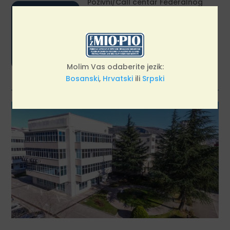

Pozivni/Call centar Federalnog
zavoda za MIO/PIO dostupan je
građanima svakog radnog dana
od 09:00 do 13:30 sati.
Molim Vas odaberite jezik:
Bosanski
,
Hrvatski
ili
Srpski