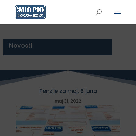
Novosti
Penzije za maj, 6 juna
maj 31, 2022