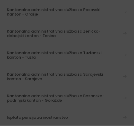
Kantonalna administrativna služba za Posavski
Kanton - Orašje
Kantonalna administrativna služba za Zeničko-
dobojski kanton - Zenica
Kantonalna administrativna služba za Tuzlanski
kanton - Tuzla
Kantonalna administrativna služba za Sarajevski
kanton - Sarajevo
Kantonalna administrativna služba za Bosansko-
podrinjski kanton - Goražde
Isplata penzija za inostranstvo