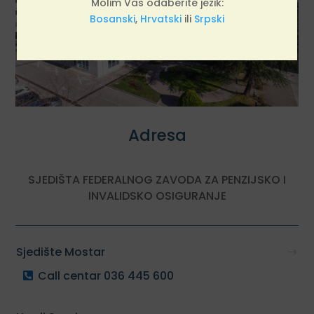
Molim Vas odaberite jezik:
Bosanski
,
Hrvatski
ili
Srpski
Adresa
SJEDIŠTA FEDERALNOG ZAVODA ZA PENZIJSKO I
INVALIDSKO OSIGURANJE
Sjedište Mostar
Call centar 036 445 600