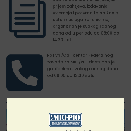
i
prijem zahtjeva, izdavanje
uvjerenja i potvrda te pružanje
ostalih usluga korisnicima,
organiziran je svakog radnog
dana od u periodu od 08:00 do
14:30 sati.

Pozivni/Call centar Federalnog
zavoda za MIO/PIO dostupan je
građanima svakog radnog dana
od 09:00 do 13:30 sati.