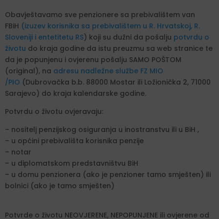
Obavještavamo sve penzionere sa prebivalištem van
FBiH
(izuzev korisnika sa prebivalištem u R. Hrvatskoj, R.
Sloveniji i entetitetu RS
) koji su dužni da pošalju
potvrdu o
životu
do kraja godine da istu preuzmu sa web stranice te
da je popunjenu i ovjerenu pošalju SAMO POŠTOM
(original), na
adresu nadležne službe FZ MIO
/PIO
(Dubrovačka b.b. 88000 Mostar ili Ložionička 2, 71000
Sarajevo) do kraja kalendarske godine.
Potvrdu o životu ovjeravaju:
– nositelj penzijskog osiguranja u inostranstvu ili u BiH ,
– u općini prebivališta korisnika penzije
– notar
– u diplomatskom predstavništvu BiH
– u domu penzionera (ako je penzioner tamo smješten) ili
bolnici (ako je tamo smješten)
Potvrde o životu NEOVJERENE, NEPOPUNJENE ili ovjerene od