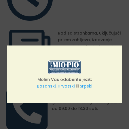
i
Rad sa strankama, uključujući
prijem zahtjeva, izdavanje
uvjerenja i potvrda te pružanje
ostalih usluga korisnicima,
organiziran je svakog radnog
dana od u periodu od 08:00
do 14:30 sati.
Molim Vas odaberite jezik:
Bosanski
,
Hrvatski
ili
Srpski

Pozivni/Call centar Federalnog
zavoda za MIO/PIO dostupan je
građanima svakog radnog dana
od 09:00 do 13:30 sati.