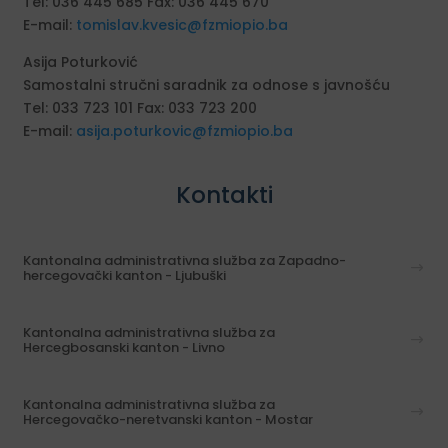
Tel: 036 445 685 Fax: 036 445 670
E-mail:
tomislav.kvesic@fzmiopio.ba
Asija Poturković
Samostalni stručni saradnik za odnose s javnošću
Tel: 033 723 101 Fax: 033 723 200
E-mail:
asija.poturkovic@fzmiopio.ba
Kontakti
Kantonalna administrativna služba za Zapadno-
hercegovački kanton - Ljubuški
Kantonalna administrativna služba za
Hercegbosanski kanton - Livno
Kantonalna administrativna služba za
Hercegovačko-neretvanski kanton - Mostar