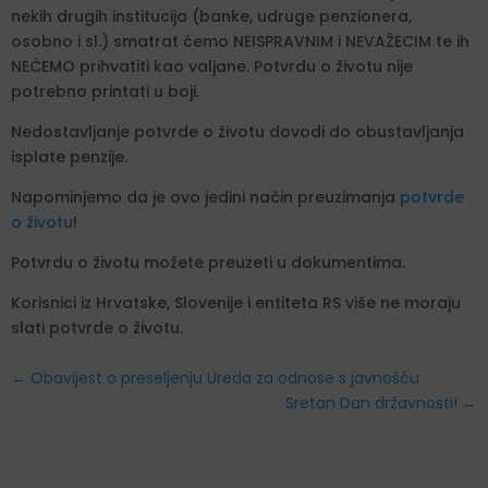
nekih drugih institucija (banke, udruge penzionera,
osobno i sl.) smatrat ćemo NEISPRAVNIM i NEVAŽECIM te ih
NEĆEMO prihvatiti kao valjane. Potvrdu o životu nije
potrebno printati u boji.
Nedostavljanje potvrde o životu dovodi do obustavljanja
isplate penzije.
Napominjemo da je ovo jedini način preuzimanja
potvrde
o životu
!
Potvrdu o životu možete preuzeti u dokumentima.
Korisnici iz Hrvatske, Slovenije i entiteta RS više ne moraju
slati potvrde o životu.
←
Obavijest o preseljenju Ureda za odnose s javnošću
Sretan Dan državnosti!
→