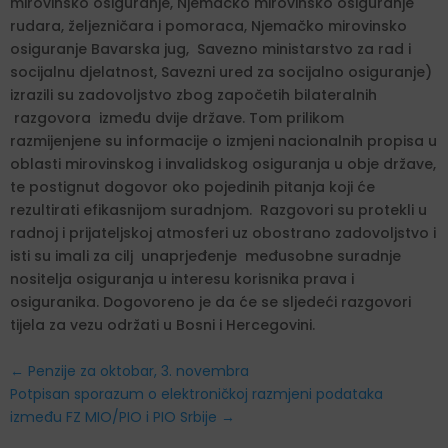
mirovinsko osiguranje, Njemačko mirovinsko osiguranje
rudara, željezničara i pomoraca, Njemačko mirovinsko
osiguranje Bavarska jug, Savezno ministarstvo za rad i
socijalnu djelatnost, Savezni ured za socijalno osiguranje)
izrazili su zadovoljstvo zbog započetih bilateralnih
razgovora između dvije države. Tom prilikom
razmijenjene su informacije o izmjeni nacionalnih propisa u
oblasti mirovinskog i invalidskog osiguranja u obje države,
te postignut dogovor oko pojedinih pitanja koji će
rezultirati efikasnijom suradnjom. Razgovori su protekli u
radnoj i prijateljskoj atmosferi uz obostrano zadovoljstvo i
isti su imali za cilj unaprjeđenje međusobne suradnje
nositelja osiguranja u interesu korisnika prava i
osiguranika. Dogovoreno je da će se sljedeći razgovori
tijela za vezu održati u Bosni i Hercegovini.
←
Penzije za oktobar, 3. novembra
Potpisan sporazum o elektroničkoj razmjeni podataka
između FZ MIO/PIO i PIO Srbije
→