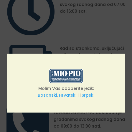

svakog radnog dana od 07:00
do 16:00 sati.
i
Rad sa strankama, uključujući
prijem zahtjeva, izdavanje
uvjerenja i potvrda te pružanje
ostalih usluga korisnicima,
organiziran je svakog radnog
dana od u periodu od 08:00
Molim Vas odaberite jezik:
do 14:30 sati.
Bosanski
,
Hrvatski
ili
Srpski

Pozivni/Call centar Federalnog
zavoda za MIO/PIO dostupan je
građanima svakog radnog dana
od 09:00 do 13:30 sati.