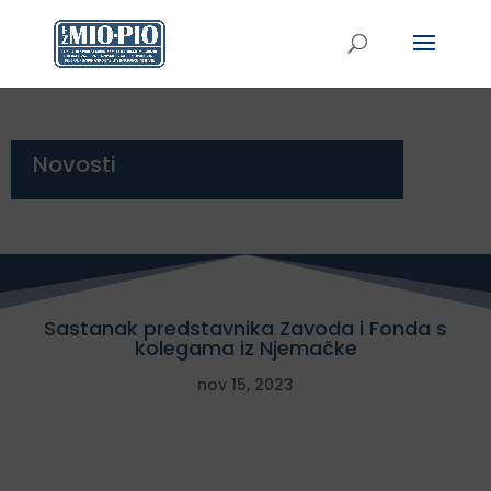
Novosti
Sastanak predstavnika Zavoda i Fonda s
kolegama iz Njemačke
nov 15, 2023