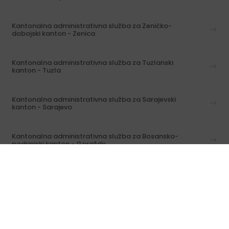
Kantonalna administrativna služba za Zeničko-
dobojski kanton - Zenica
Kantonalna administrativna služba za Tuzlanski
kanton - Tuzla
Kantonalna administrativna služba za Sarajevski
kanton - Sarajevo
Kantonalna administrativna služba za Bosansko-
podrinjski kanton - Goražde
Isplata penzija za inostranstvo
Informacije o predmetima / svi kontakti