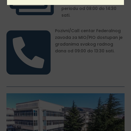
svakog radnog dana od u
periodu od 08:00 do 14:30
sati.

Pozivni/Call centar Federalnog
zavoda za MIO/PIO dostupan je
građanima svakog radnog
dana od 09:00 do 13:30 sati.