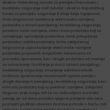
direktor Federalnog zavoda za penzijsko/mirovinsko i
invalidsko osiguranje Halil Subašić i direktor Republičkog
fonda za penzijsko osiguranje R.Srbije Relja Ognjenović.
Ovim Dogovorom uređena je elektronska razmjena
podataka u oblasti penzijskog i invalidskog osiguranja,
posebno način razmjene, obim i vrsta podataka koji se
razmjenjuju, upravljanje podacima, način prikupljanja
podataka i zaštite podataka. Svrha zaključenog
Dogovora je uspostavljanje elektronske razmjene
podataka propisanih dvojezičnim tiskanicama za
provedbu Sporazuma, kao i drugih podataka od značaja
za ostvarivanje i korištenje prava iz oblasti penzijskog i
invalidskog osiguranja, smanjenje administrativnih
troškova, sprečavanje neosnovanih isplata penzija i
drugih davanja iz penzijskog i invalidskog osiguranja, kao i
kontrola podataka koji su predmet razmjene. Zaključeni
Dogovor, prije svega, biti će na zadovoljstvo korisnika
penzije, jer od dana početka njegove primjene više neće
postojati godišnja obaveza dostave potvrde o životu radi
redovne i kontinuirane isplate davanja iz penzijskog i