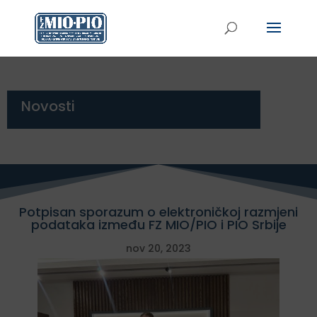
Novosti
Potpisan sporazum o elektroničkoj razmjeni
podataka između FZ MIO/PIO i PIO Srbije
nov 20, 2023