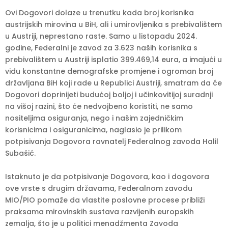
Ovi Dogovori dolaze u trenutku kada broj korisnika
austrijskih mirovina u BiH, ali i umirovljenika s prebivalištem
u Austriji, neprestano raste. Samo u listopadu 2024.
godine, Federalni je zavod za 3.623 naših korisnika s
prebivalištem u Austriji isplatio 399.469,14 eura, a imajući u
vidu konstantne demografske promjene i ogroman broj
državljana BiH koji rade u Republici Austriji, smatram da će
Dogovori doprinijeti budućoj boljoj i učinkovitijoj suradnji
na višoj razini, što će nedvojbeno koristiti, ne samo
nositeljima osiguranja, nego i našim zajedničkim
korisnicima i osiguranicima, naglasio je prilikom
potpisivanja Dogovora ravnatelj Federalnog zavoda Halil
Subašić.
Istaknuto je da potpisivanje Dogovora, kao i dogovora
ove vrste s drugim državama, Federalnom zavodu
MIO/PIO pomaže da vlastite poslovne procese približi
praksama mirovinskih sustava razvijenih europskih
zemalja, što je u politici menadžmenta Zavoda