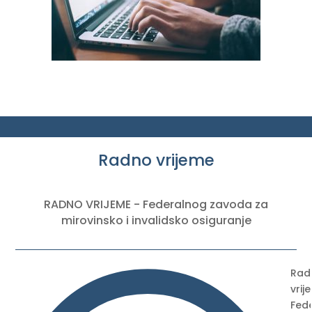
Radno vrijeme
RADNO VRIJEME - Federalnog zavoda za
mirovinsko i invalidsko osiguranje
Rad
vrij
Fed