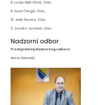
8. Lucija Mijić Džoić, član,
9. Esad Čengić, član,
10. Adin Šendro, član,
11. Zvonko Jurčević, član.
Nadzorni odbor
Predsjedatelj Nadzornog odbora
Mario Nenadić