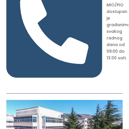

MIO/PIO
dostupan
je
građanim
svakog
radnog
dana od
09:00 do
13:30 sati.