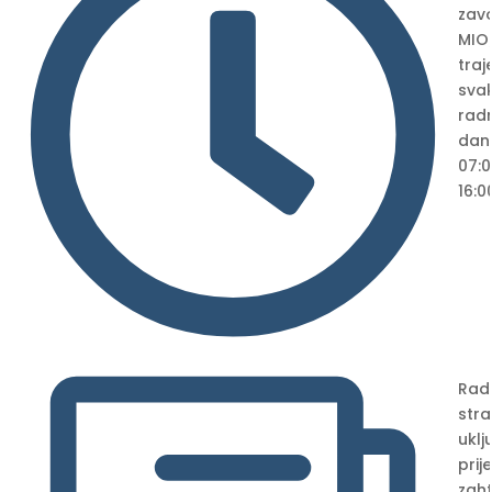

zav
MIO
traj
sva
rad
dan
07:
16:0
Rad
str
uklj
prij
zaht