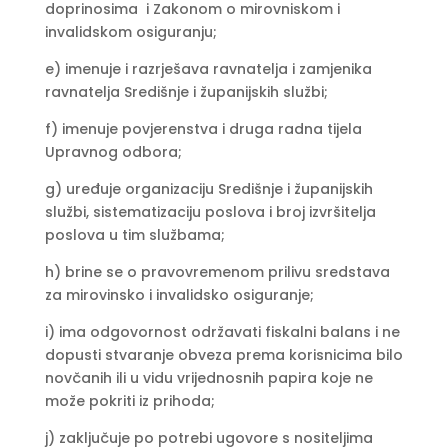
doprinosima i Zakonom o mirovniskom i
invalidskom osiguranju;
e) imenuje i razrješava ravnatelja i zamjenika
ravnatelja Središnje i županijskih službi;
f) imenuje povjerenstva i druga radna tijela
Upravnog odbora;
g) uređuje organizaciju Središnje i županijskih
službi, sistematizaciju poslova i broj izvršitelja
poslova u tim službama;
h) brine se o pravovremenom prilivu sredstava
za mirovinsko i invalidsko osiguranje;
i) ima odgovornost održavati fiskalni balans i ne
dopusti stvaranje obveza prema korisnicima bilo
novčanih ili u vidu vrijednosnih papira koje ne
može pokriti iz prihoda;
j) zaključuje po potrebi ugovore s nositeljima