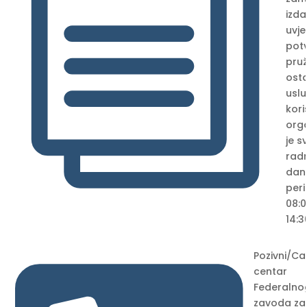
i
izda
uvje
pot
pru
osta
usl
kori
orga
je 
rad
dan
per
08:
14:3
Pozivni/Cal
centar
Federalno
zavoda za