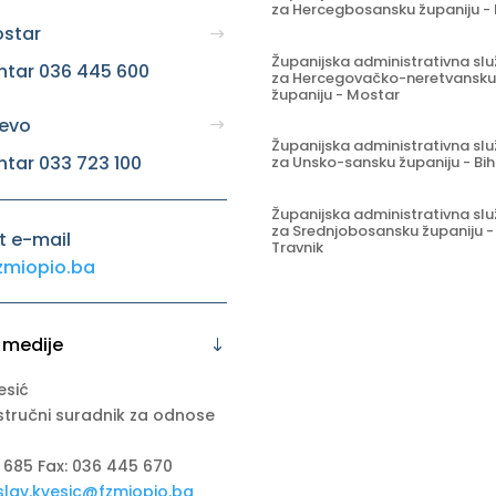
za Hercegbosansku županiju - 
ostar
Županijska administrativna sl
ntar 036 445 600
za Hercegovačko-neretvansku
županiju - Mostar
jevo
Županijska administrativna sl
ntar 033 723 100
za Unsko-sansku županiju - Bi
Županijska administrativna sl
za Srednjobosansku županiju -
t e-mail
Travnik
zmiopio.ba
 medije
esić
stručni suradnik za odnose
 685 Fax: 036 445 670
slav.kvesic@fzmiopio.ba