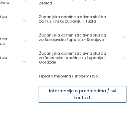
Livno
Zenica
užba
Županijska administrativna služba
za Tuzlansku županiju - Tuzla
Županijska administrativna služba
užba
za Sarajevsku županiju - Sarajevo
hać
Županijska administrativna služba
užba
za Bosansko-podrinjsku županiju -
Goražde
Isplata mirovina u inozemstvo
Informacije o predmetima / svi
kontakti