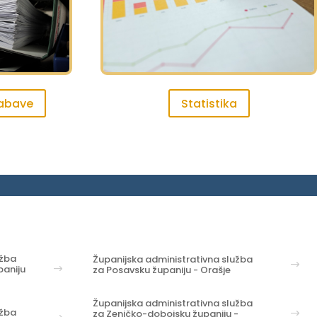
nabave
Statistika
užba
Županijska administrativna služba
aniju
za Posavsku županiju - Orašje
Županijska administrativna služba
užba
za Zeničko-dobojsku županiju -