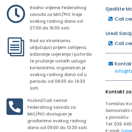

Radno vrijeme Federalnog
Sjedište M
zavoda za MIO/PIO traje
Call ce
svakog radnog dana od
07:00 do 16:00 sati.
Uredi Sara
i
Rad sa strankama,
Call ce
uključujući prijem zahtjeva,
izdavanje uvjerenja i potvrda
te pružanje ostalih usluga
Kontak
korisnicima, organiziran je
info@f
svakog radnog dana od u
periodu od 08:00 do 14:30
sati.
Kontakt za

Pozivni/Call centar
Tomislav Kv
Federalnog zavoda za
Samostalni 
MIO/PIO dostupan je
s javnošću
građanima svakog radnog
Tel: 036 445
dana od 09:00 do 13:30 sati.
E-mail:
tomi