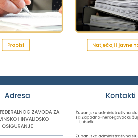
Propisi
Natječaji i javne 
Adresa
Kontakti
 FEDERALNOG ZAVODA ZA
Županijska administrativna sl
za Zapadno-hercegovačku žup
INSKO I INVALIDSKO
- Ljubuški
OSIGURANJE
Županijska administrativna sl