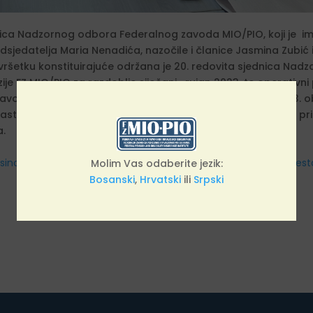
dnica Nadzornog odbora Federalnog zavoda MIO/PIO, koji je i
sjedatelja Maria Nenadića, nazočile i članice Jasmina Zubić i 
šetku konstituirajuće održana je 20. redovita sjednica Nadzor
zije FZ MIO/PIO za razdoblje siječanj- rujan 2023, te operativ
r Zavoda MIO/PIO, revizori su u razdoblju siječanj – rujan 2023
astoji poboljšati sustav i kvaliteta rada. Nadzorni je odbor p
da.
osinca
Halil Subašić imenovan na mjest
Molim Vas odaberite jezik:
Bosanski
,
Hrvatski
ili
Srpski