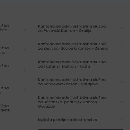
lužba
Kantonalna administrativna služba
ton -
za Posavski Kanton - Orašje
Kantonalna administrativna služba
lužba
za Zeničko-dobojski kanton - Zenica
vno
Kantonalna administrativna služba
lužba
za Tuzlanski kanton - Tuzla
Kantonalna administrativna služba
za Sarajevski kanton - Sarajevo
lužba
ć
Kantonalna administrativna služba
za Bosansko-podrinjski kanton -
lužba
Goražde
ravnik
Isplata penzija za inostranstvo