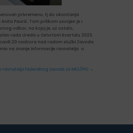
menovan privremeno, tj do okončanja
Anita Paurić. Tom prilikom usvojen je i
nog odbor, na kojoj je, uz ostalo,
ni plan rada Ureda u četvrtom kvartalu 2023.
. obavili 20 nadzora nad radom službi Zavoda
rimio na znanje informacije ravnatelja o
o ravnatelja Federalnog zavoda za MIO/PIO
→