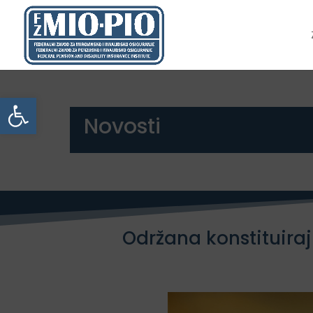
Open toolbar
Novosti
Održana konstituira