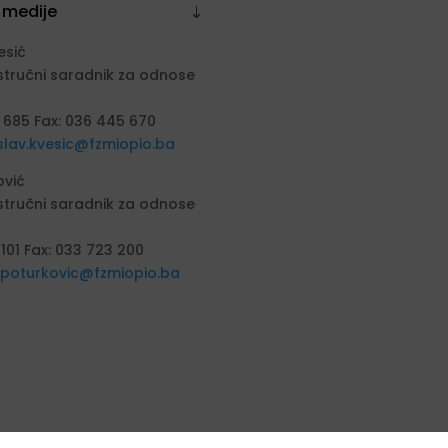
 medije
esić
stručni saradnik za odnose
 685 Fax: 036 445 670
slav.kvesic@fzmiopio.ba
ović
stručni saradnik za odnose
 101 Fax: 033 723 200
a.poturkovic@fzmiopio.ba