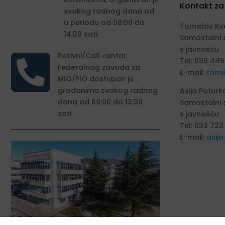
Kontakt za
svakog radnog dana od
u periodu od 08:00 do
Tomislav Kv
14:30 sati.
Samostalni 
s javnošću

Pozivni/Call centar
Tel: 036 445
Federalnog zavoda za
E-mail:
tomi
MIO/PIO dostupan je
građanima svakog radnog
Asija Poturk
dana od 09:00 do 13:30
Samostalni 
sati.
s javnošću
Tel: 033 723
E-mail:
asij