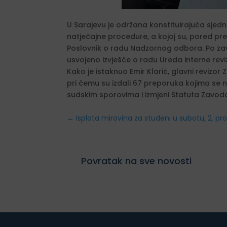
U Sarajevu je održana konstituirajuća sje
natječajne procedure, a kojoj su, pored pred
Poslovnik o radu Nadzornog odbora. Po zavr
usvojeno izvješće o radu Ureda interne revi
Kako je istaknuo Emir Klarić, glavni revizo
pri čemu su izdali 67 preporuka kojima se n
sudskim sporovima i izmjeni Statuta Zavo
←
Isplata mirovina za studeni u subotu, 2. pr
Povratak na sve novosti