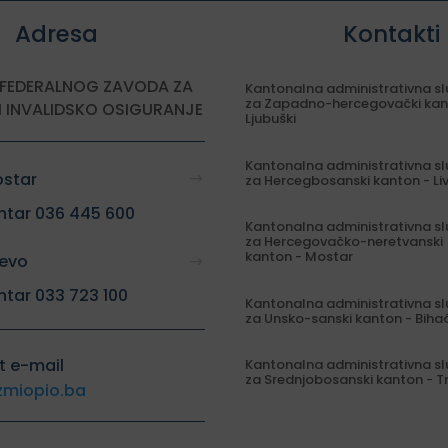
Adresa
Kontakti
 FEDERALNOG ZAVODA ZA
Kantonalna administrativna s
za Zapadno-hercegovački kan
I INVALIDSKO OSIGURANJE
Ljubuški
Kantonalna administrativna s
ostar
za Hercegbosanski kanton - Li
ntar 036 445 600
Kantonalna administrativna s
za Hercegovačko-neretvanski
kanton - Mostar
jevo
ntar 033 723 100
Kantonalna administrativna s
za Unsko-sanski kanton - Biha
t e-mail
Kantonalna administrativna s
za Srednjobosanski kanton - T
zmiopio.ba