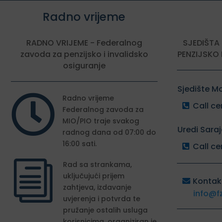
Radno vrijeme
RADNO VRIJEME - Federalnog
SJEDIŠTA
zavoda za penzijsko i invalidsko
PENZIJSKO 
osiguranje
Sjedište M

Radno vrijeme
Call ce
Federalnog zavoda za
MIO/PIO traje svakog
Uredi Sara
radnog dana od 07:00 do
16:00 sati.
Call ce
i
Rad sa strankama,
uključujući prijem
Kontak
zahtjeva, izdavanje
info@f
uvjerenja i potvrda te
pružanje ostalih usluga
korisnicima, organiziran je