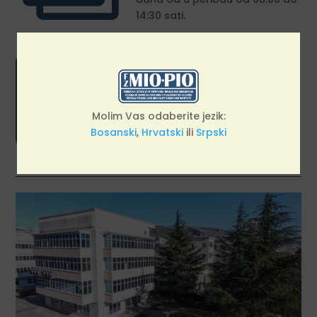
14:30 sati.

Pozivni/Call centar Federalnog
zavoda za MIO/PIO dostupan je
građanima svakog radnog dana
od 09:00 do 13:30 sati.
Molim Vas odaberite jezik:
Bosanski
,
Hrvatski
ili
Srpski