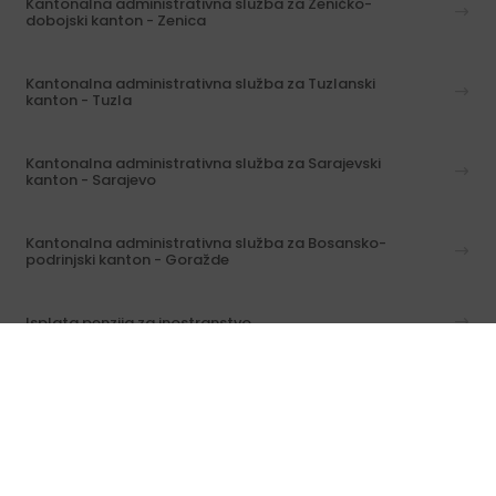
Kantonalna administrativna služba za Zeničko-
dobojski kanton - Zenica
Kantonalna administrativna služba za Tuzlanski
kanton - Tuzla
Kantonalna administrativna služba za Sarajevski
kanton - Sarajevo
Kantonalna administrativna služba za Bosansko-
podrinjski kanton - Goražde
Isplata penzija za inostranstvo
Informacije o predmetima / svi kontakti