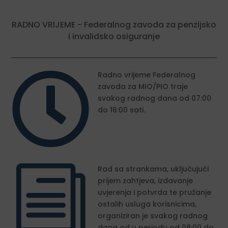
RADNO VRIJEME - Federalnog zavoda za penzijsko
i invalidsko osiguranje

Radno vrijeme Federalnog
zavoda za MIO/PIO traje
svakog radnog dana od 07:00
do 16:00 sati.
i
Rad sa strankama, uključujući
prijem zahtjeva, izdavanje
uvjerenja i potvrda te pružanje
ostalih usluga korisnicima,
organiziran je svakog radnog
dana od u periodu od 08:00 do