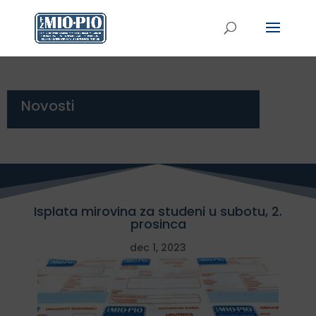
Novosti
Isplata mirovina za studeni u subotu, 2.
prosinca
dec 1, 2023