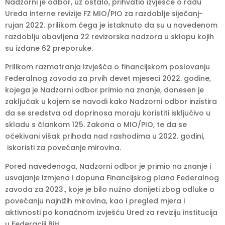
Nadzorni je odbor, uz ostalo, prihvatio izvješće o radu
Ureda interne revizije FZ MIO/PIO za razdoblje siječanj-
rujan 2022. prilikom čega je istaknuto da su u navedenom
razdoblju obavljena 22 revizorska nadzora u sklopu kojih
su izdane 62 preporuke.
Prilikom razmatranja Izvješća o financijskom poslovanju
Federalnog zavoda za prvih devet mjeseci 2022. godine,
kojega je Nadzorni odbor primio na znanje, donesen je
zaključak u kojem se navodi kako Nadzorni odbor inzistira
da se sredstva od doprinosa moraju koristiti isključivo u
skladu s člankom 125. Zakona o MIO/PIO, te da se
očekivani višak prihoda nad rashodima u 2022. godini,
iskoristi za povećanje mirovina.
Pored navedenoga, Nadzorni odbor je primio na znanje i
usvajanje Izmjena i dopuna Financijskog plana Federalnog
zavoda za 2023., koje je bilo nužno donijeti zbog odluke o
povećanju najnižih mirovina, kao i pregled mjera i
aktivnosti po konačnom izvješću Ured za reviziju institucija
u Federaciji BiH.