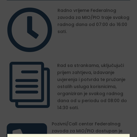

Radno vrijeme Federalnog
zavoda za MIO/PIO traje svakog
radnog dana od 07:00 do 16:00
sati.
i
Rad sa strankama, uključujući
prijem zahtjeva, izdavanje
uvjerenja i potvrda te pružanje
ostalih usluga korisnicima,
organiziran je svakog radnog
dana od u periodu od 08:00 do
14:30 sati.
Pozivni/Call centar Federalnog
zavoda za MIO/PIO dostupan je