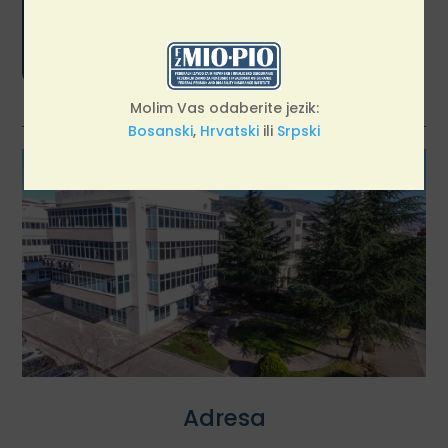

građanima svakog radnog dana
od 09:00 do 13:30 sati.
Molim Vas odaberite jezik:
Bosanski
,
Hrvatski
ili
Srpski
Adresa