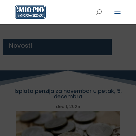
Novosti
Isplata penzija za novembar u petak, 5.
decembra
dec 1, 2025