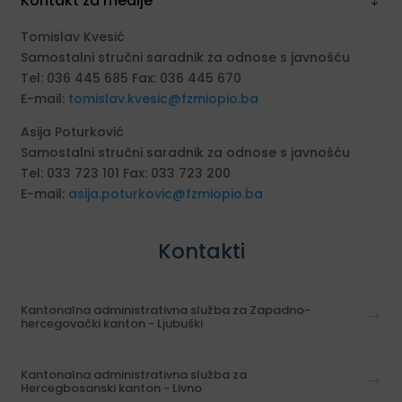
Kontakt za medije
Tomislav Kvesić
Samostalni stručni saradnik za odnose s javnošću
Tel: 036 445 685 Fax: 036 445 670
E-mail:
tomislav.kvesic@fzmiopio.ba
Asija Poturković
Samostalni stručni saradnik za odnose s javnošću
Tel: 033 723 101 Fax: 033 723 200
E-mail:
asija.poturkovic@fzmiopio.ba
Kontakti
Kantonalna administrativna služba za Zapadno-
hercegovački kanton - Ljubuški
Kantonalna administrativna služba za
Hercegbosanski kanton - Livno