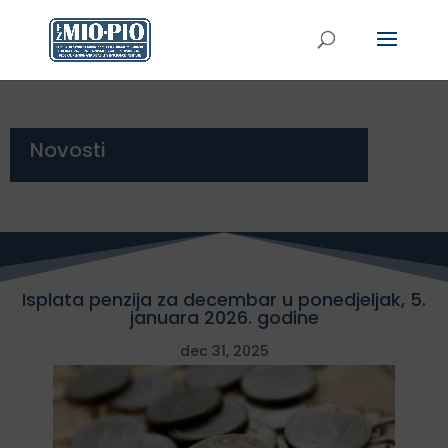
Novosti
Isplata penzija za decembar u ponedjeljak, 5.
januara 2026. godine
dec 31, 2025