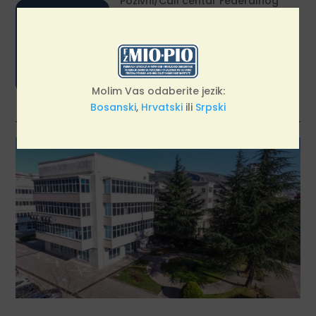

Pozivni/Call centar Federalnog
zavoda za MIO/PIO dostupan je
građanima svakog radnog dana
od 09:00 do 13:30 sati.
Molim Vas odaberite jezik:
Bosanski
,
Hrvatski
ili
Srpski