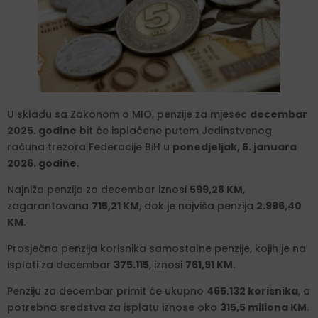
U skladu sa Zakonom o MIO, penzije za mjesec
decembar
2025. godine
bit će isplaćene putem Jedinstvenog
računa trezora Federacije BiH u
ponedjeljak, 5. januara
2026. godine
.
Najniža penzija za decembar iznosi
599,28 KM
,
zagarantovana
715,21 KM
, dok je najviša penzija
2.996,40
KM
.
Prosječna penzija korisnika samostalne penzije, kojih je na
isplati za decembar
375.115
, iznosi
761,91 KM
.
Penziju za decembar primit će ukupno
465.132 korisnika
, a
potrebna sredstva za isplatu iznose oko
315,5 miliona KM
.