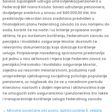
Saveza županijskih udruga umirovljenika/penzionera u
Federaciji BiH Ivana Kožula. Savezi udruženja penzionera,
dodjeljenja sredstva u iznosu od 940.000,00 KM, što
predstavlja rekordan iznos sredstava predviđen u
Finansijskom planu Federalnog zavoda za ovu namjenu do
sada, koristit će na način i uz kriterije propisane svojim
aktima, te po izvršenom korištenju, Federalnom zavodu za
penzijsko i invalidsko osiguranje Mostar dostaviti će
relevantnu dokumentaciju koja dokazuje korištenje
usluga. Potpisivanje navedenog sporazuma predstavlja
još jednu u nizu aktivnosti i mjera koje Federalni zavod za
penzijsko/mirovinsko i invalidsko osiguranje Mostar,
zajedno sa resornim ministarstvom, poduzima radi
unapređenja cjelokupnog socijalnog položaja populacije
penzionera, uz naglasak da će se u narednom periodu
intenzivno nastaviti s daljim mjerama i aktivnostima koje
će omogućiti svim osiguranicima i penzionerima što lakše
i transparentnije korištenje usluga Federalnog zavoda.
←
Mirovine povećane pet posto, isplata počinje 5. veljače