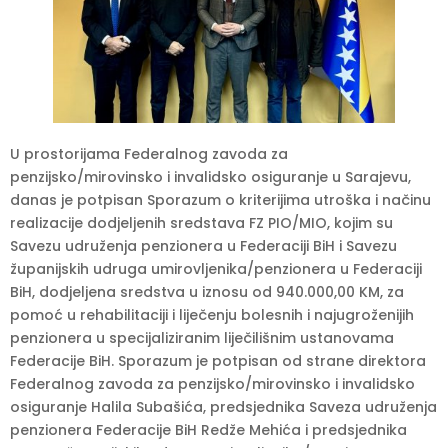
U prostorijama Federalnog zavoda za
penzijsko/mirovinsko i invalidsko osiguranje u Sarajevu,
danas je potpisan Sporazum o kriterijima utroška i načinu
realizacije dodjeljenih sredstava FZ PIO/MIO, kojim su
Savezu udruženja penzionera u Federaciji BiH i Savezu
županijskih udruga umirovljenika/penzionera u Federaciji
BiH, dodjeljena sredstva u iznosu od 940.000,00 KM, za
pomoć u rehabilitaciji i liječenju bolesnih i najugroženijih
penzionera u specijaliziranim liječilišnim ustanovama
Federacije BiH. Sporazum je potpisan od strane direktora
Federalnog zavoda za penzijsko/mirovinsko i invalidsko
osiguranje Halila Subašića, predsjednika Saveza udruženja
penzionera Federacije BiH Redže Mehića i predsjednika