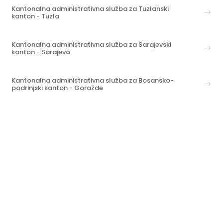
Kantonalna administrativna služba za Tuzlanski
kanton - Tuzla
Kantonalna administrativna služba za Sarajevski
kanton - Sarajevo
Kantonalna administrativna služba za Bosansko-
podrinjski kanton - Goražde
Isplata penzija za inostranstvo
Informacije o predmetima / svi kontakti
Copyright@ FZ MIO-PIO, 2026.