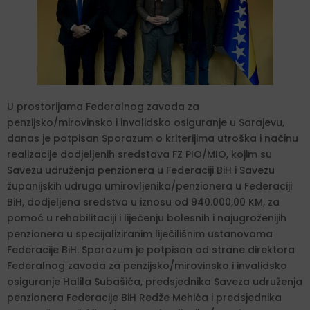
U prostorijama Federalnog zavoda za
penzijsko/mirovinsko i invalidsko osiguranje u Sarajevu,
danas je potpisan Sporazum o kriterijima utroška i načinu
realizacije dodjeljenih sredstava FZ PIO/MIO, kojim su
Savezu udruženja penzionera u Federaciji BiH i Savezu
županijskih udruga umirovljenika/penzionera u Federaciji
BiH, dodjeljena sredstva u iznosu od 940.000,00 KM, za
pomoć u rehabilitaciji i liječenju bolesnih i najugroženijih
penzionera u specijaliziranim liječilišnim ustanovama
Federacije BiH. Sporazum je potpisan od strane direktora
Federalnog zavoda za penzijsko/mirovinsko i invalidsko
osiguranje Halila Subašića, predsjednika Saveza udruženja
penzionera Federacije BiH Redže Mehića i predsjednika