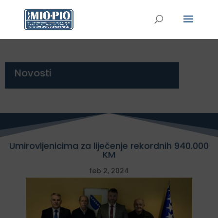
Novosti
Umirovljenicima za liječenje rekordnih 940.000
KM
feb 2, 2024