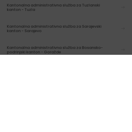
Kantonalna administrativna služba za Tuzlanski
kanton - Tuzla
Kantonalna administrativna služba za Sarajevski
kanton - Sarajevo
Kantonalna administrativna služba za Bosansko-
podrinjski kanton - Goražde
Isplata penzija za inostranstvo
Informacije o predmetima / svi kontakti
Copyright@ FZ MIO-PIO, 2026.