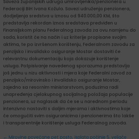
Saveza županijskih udruga umirovljenika/penzionera u
Federaciji BiH Ivana Kožula. Savezi udruženja penzionera,
dodjeljenja sredstva u iznosu od 940.000,00 KM, što
predstavlja rekordan iznos sredstava predviđen u
Finansijskom planu Federalnog zavoda za ovu namjenu do
sada, koristit će na način i uz kriterije propisane svojim
aktima, te po izvršenom korištenju, Federalnom zavodu za
penzijsko i invalidsko osiguranje Mostar dostaviti će
relevantnu dokumentaciju koja dokazuje korištenje
usluga. Potpisivanje navedenog sporazuma predstavlja
još jednu u nizu aktivnosti i mjera koje Federalni zavod za
penzijsko/mirovinsko i invalidsko osiguranje Mostar,
zajedno sa resornim ministarstvom, poduzima radi
unapređenja cjelokupnog socijalnog položaja populacije
penzionera, uz naglasak da će se u narednom periodu
intenzivno nastaviti s daljim mjerama i aktivnostima koje
će omogućiti svim osiguranicima i penzionerima što lakše
i transparentnije korištenje usluga Federalnog zavoda.
←
Mirovine povećane pet posto, isplata počinje 5. veljače