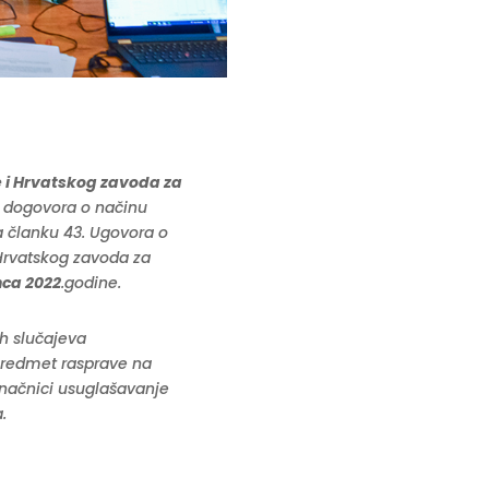
e i Hrvatskog zavoda za
i dogovora o načinu
 članku 43. Ugovora o
Hrvatskog zavoda za
nca 2022
.godine.
h slučajeva
predmet rasprave na
onačnici usuglašavanje
.