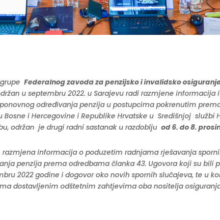
e grupe
Federalnog zavoda za penzijsko i invalidsko osiguranj
održan u septembru 2022. u Sarajevu radi razmjene informacija 
 ponovnog određivanja penzija u postupcima pokrenutim prema
 Bosne i Hercegovine i Republike Hrvatske u Središnjoj službi 
bu, održan je drugi radni sastanak u razdoblju
od 6. do 8. prosi
 razmjena informacija o poduzetim radnjama rješavanja sporni
nja penzija prema odredbama članka 43. Ugovora koji su bili 
bru 2022 godine i dogovor oko novih spornih slučajeva, te u k
ma dostavljenim odštetnim zahtjevima oba nositelja osiguranja