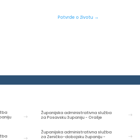
Potvrde o životu
→
užba
Županijska administrativna služba
aniju
za Posavsku županiju - Orašje
Županijska administrativna služba
užba
za Zeničko-dobojsku županiju -