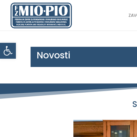
ZA
Open toolbar
Novosti
S