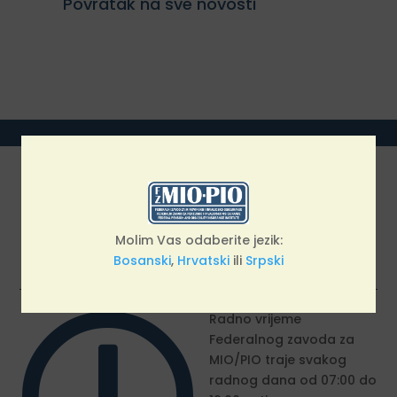
Povratak na sve novosti
Radno vrijeme
RADNO VRIJEME - Federalnog zavoda za penzijsko
Molim Vas odaberite jezik:
i invalidsko osiguranje
Bosanski
,
Hrvatski
ili
Srpski
Radno vrijeme
Federalnog zavoda za
MIO/PIO traje svakog
radnog dana od 07:00 do