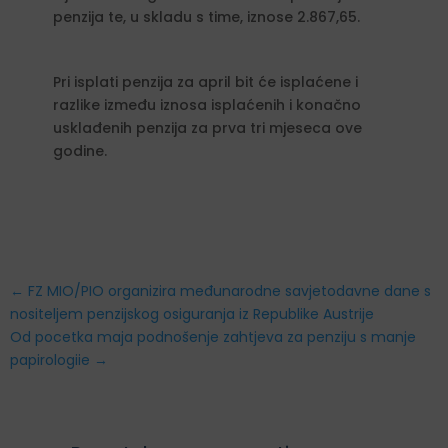
penzija te, u skladu s time, iznose 2.867,65.
Pri isplati penzija za april bit će isplaćene i
razlike između iznosa isplaćenih i konačno
usklađenih penzija za prva tri mjeseca ove
godine.
←
FZ MIO/PIO organizira međunarodne savjetodavne dane s
nositeljem penzijskog osiguranja iz Republike Austrije
Od pocetka maja podnošenje zahtjeva za penziju s manje
papirologiie
→