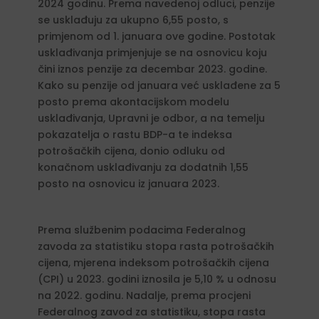
2024 godinu. Prema navedenoj odluci, penzije
se usklađuju za ukupno 6,55 posto, s
primjenom od 1. januara ove godine. Postotak
usklađivanja primjenjuje se na osnovicu koju
čini iznos penzije za decembar 2023. godine.
Kako su penzije od januara već usklađene za 5
posto prema akontacijskom modelu
usklađivanja, Upravni je odbor, a na temelju
pokazatelja o rastu BDP-a te indeksa
potrošačkih cijena, donio odluku od
konačnom usklađivanju za dodatnih 1,55
posto na osnovicu iz januara 2023.
Prema službenim podacima Federalnog
zavoda za statistiku stopa rasta potrošačkih
cijena, mjerena indeksom potrošačkih cijena
(CPI) u 2023. godini iznosila je 5,10 % u odnosu
na 2022. godinu. Nadalje, prema procjeni
Federalnog zavod za statistiku, stopa rasta