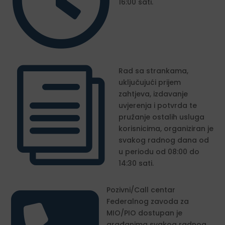

16:00 sati.
i
Rad sa strankama,
uključujući prijem
zahtjeva, izdavanje
uvjerenja i potvrda te
pružanje ostalih usluga
korisnicima, organiziran je
svakog radnog dana od
u periodu od 08:00 do
14:30 sati.
Pozivni/Call centar
Federalnog zavoda za
MIO/PIO dostupan je
građanima svakog radnog