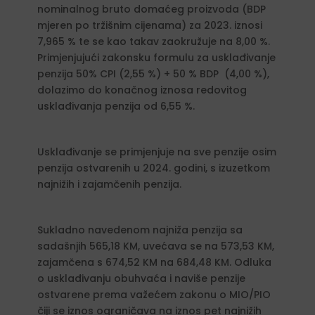
nominalnog bruto domaćeg proizvoda (BDP
mjeren po tržišnim cijenama) za 2023. iznosi
7,965 % te se kao takav zaokružuje na 8,00 %.
Primjenjujući zakonsku formulu za usklađivanje
penzija 50% CPI (2,55 %) + 50 % BDP (4,00 %),
dolazimo do konačnog iznosa redovitog
usklađivanja penzija od 6,55 %.
Usklađivanje se primjenjuje na sve penzije osim
penzija ostvarenih u 2024. godini, s izuzetkom
najnižih i zajamčenih penzija.
Sukladno navedenom najniža penzija sa
sadašnjih 565,18 KM, uvećava se na 573,53 KM,
zajamčena s 674,52 KM na 684,48 KM. Odluka
o usklađivanju obuhvaća i naviše penzije
ostvarene prema važećem zakonu o MIO/PIO
čiji se iznos ograničava na iznos pet najnižih