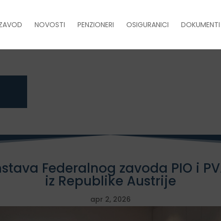
ZAVOD
NOVOSTI
PENZIONERI
OSIGURANICI
DOKUMENTI
stava Federalnog zavoda PIO i PV
iz Republike Austrije
apr 2, 2026