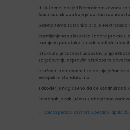
U službenoj posjeti Federalnom zavodu za pe
Austrije, u sklopu koje je održan radni sas
Glavna tema sastanka bila je elektronska ra
Razmijenjena su iskustva i dobre prakse u 
razmjenu podataka između nadležnih institu
Istaknuta je važnost uspostavljanja efika
sprječavanju nepravilnih isplata te povećan
Izražena je spremnost za daljnje jačanje s
evropskim standardima.
Također je naglašeno da će kontinuirana kom
Sastanak je zaključen uz obostrano zadovo
←
Isplata penzija za mart u petak 3. aprila 20