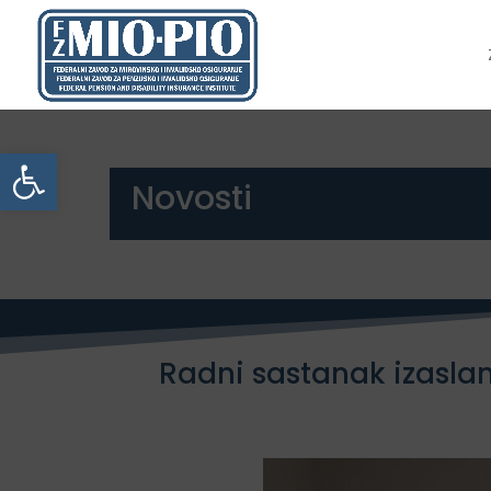
Open toolbar
Novosti
Radni sastanak izaslan