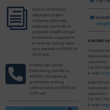
Call ce
i
Rad sa strankama,
uključujući prijem
Kontak
zahtjeva, izdavanje
info@f
uvjerenja i potvrda te
pružanje ostalih usluga
korisnicima, organiziran
Kontakt za
je svakog radnog dana
od u periodu od 08:00 do
Tomislav Kv
14:30 sati.
Samostalni 
s javnošću

Pozivni/Call centar
Tel: 036 445
Federalnog zavoda za
E-mail:
tomi
MIO/PIO dostupan je
građanima svakog
Asija Poturk
radnog dana od 09:00 do
Samostalni 
13:30 sati.
s javnošću
Tel: 033 723
E-mail:
asij