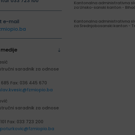
ntar 033 723 100
Kantonalna administrativna s
za Unsko-sanski kanton - Biha
t e-mail
Kantonalna administrativna s
za Srednjobosanski kanton - T
zmiopio.ba
 medije
esić
stručni saradnik za odnose
 685 Fax: 036 445 670
slav.kvesic@fzmiopio.ba
ović
stručni saradnik za odnose
 101 Fax: 033 723 200
a.poturkovic@fzmiopio.ba