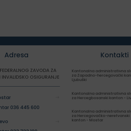
Adresa
Kontakti
 FEDERALNOG ZAVODA ZA
Kantonalna administrativna s
za Zapadno-hercegovački kan
I INVALIDSKO OSIGURANJE
Ljubuški
Kantonalna administrativna s
ostar
za Hercegbosanski kanton - Li
ntar 036 445 600
Kantonalna administrativna s
za Hercegovačko-neretvanski
kanton - Mostar
jevo