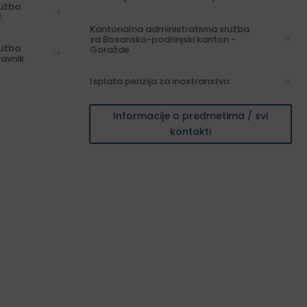
lužba
ć
Kantonalna administrativna služba
za Bosansko-podrinjski kanton -
lužba
Goražde
ravnik
Isplata penzija za inostranstvo
Informacije o predmetima / svi
kontakti