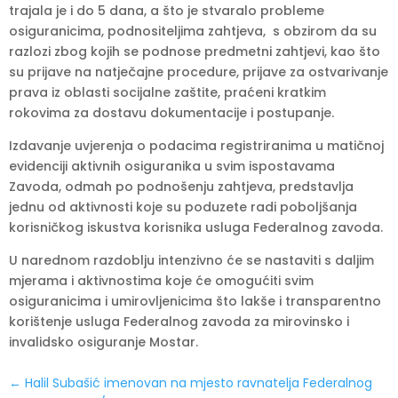
trajala je i do 5 dana, a što je stvaralo probleme
osiguranicima, podnositeljima zahtjeva, s obzirom da su
razlozi zbog kojih se podnose predmetni zahtjevi, kao što
su prijave na natječajne procedure, prijave za ostvarivanje
prava iz oblasti socijalne zaštite, praćeni kratkim
rokovima za dostavu dokumentacije i postupanje.
Izdavanje uvjerenja o podacima registriranima u matičnoj
evidenciji aktivnih osiguranika u svim ispostavama
Zavoda, odmah po podnošenju zahtjeva, predstavlja
jednu od aktivnosti koje su poduzete radi poboljšanja
korisničkog iskustva korisnika usluga Federalnog zavoda.
U narednom razdoblju intenzivno će se nastaviti s daljim
mjerama i aktivnostima koje će omogućiti svim
osiguranicima i umirovljenicima što lakše i transparentno
korištenje usluga Federalnog zavoda za mirovinsko i
invalidsko osiguranje Mostar.
←
Halil Subašić imenovan na mjesto ravnatelja Federalnog