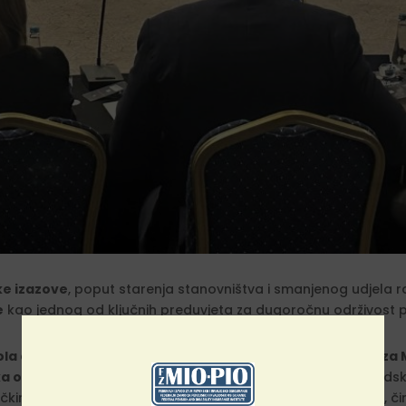
e izazove
, poput starenja stanovništva i smanjenog udjela r
e
kao jednog od ključnih preduvjeta za dugoročnu održivost pe
la o socijalnom osiguranju između Federalnog zavoda za M
o visini penzija
. Predstavnici Fonda za mirovinsko i invalid
ičkim
fondom PIO Srbije
te
Fondom PIO Republike Srpske
, č