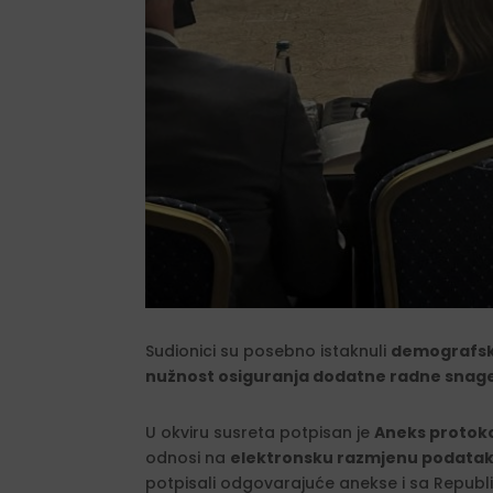
Sudionici su posebno istaknuli
demografsk
nužnost osiguranja dodatne radne snag
U okviru susreta potpisan je
Aneks protoko
odnosi na
elektronsku razmjenu podataka 
potpisali odgovarajuće anekse i sa Republ