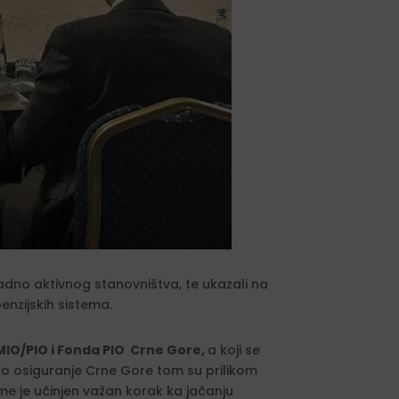
adno aktivnog stanovništva, te ukazali na
nzijskih sistema.
IO/PIO i Fonda PIO Crne Gore,
a koji se
sko osiguranje Crne Gore tom su prilikom
ime je učinjen važan korak ka jačanju