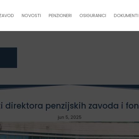
ZAVOD
NOVOSTI
PENZIONERI
OSIGURANICI
DOKUMENTI
ti direktora penzijskih zavoda i f
jun 5, 2025