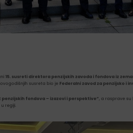
ani
15. susreti direktora penzijskih zavoda i fondova iz zema
ovogodišnjih susreta bio je
Federalni zavod za penzijsko i i
penzijskih fondova – izazovi i perspektive“
, a rasprave su
 regiji.