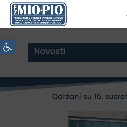
Open toolbar
Novosti
Održani su 15. susre