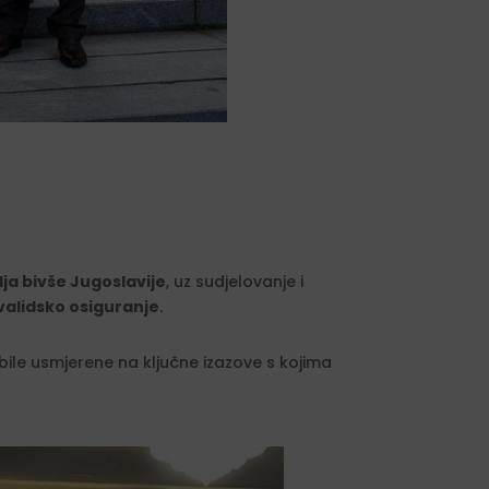
lja bivše Jugoslavije
, uz sudjelovanje i
nvalidsko osiguranje
.
 bile usmjerene na ključne izazove s kojima