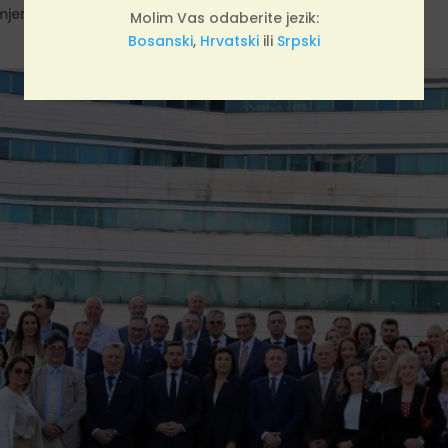
zmjene podataka u regiji.
Molim Vas odaberite jezik:
Bosanski
,
Hrvatski
ili
Srpski