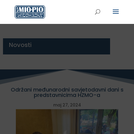
Novosti
Održani međunarodni savjetodavni dani s
predstavnicima HZMO-a
maj 27, 2024