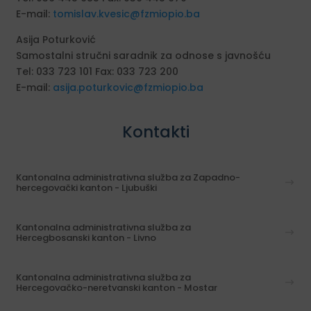
E-mail:
tomislav.kvesic@fzmiopio.ba
Asija Poturković
Samostalni stručni saradnik za odnose s javnošću
Tel: 033 723 101 Fax: 033 723 200
E-mail:
asija.poturkovic@fzmiopio.ba
Kontakti
Kantonalna administrativna služba za Zapadno-
hercegovački kanton - Ljubuški
Kantonalna administrativna služba za
Hercegbosanski kanton - Livno
Kantonalna administrativna služba za
Hercegovačko-neretvanski kanton - Mostar