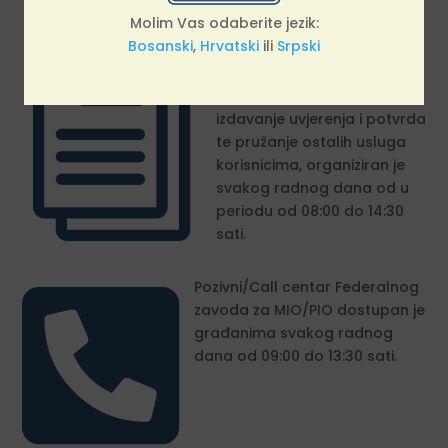
Molim Vas odaberite jezik:
Bosanski
,
Hrvatski
ili
Srpski
i
Rad sa strankama,
uključujući prijem zahtjeva,
izdavanje uvjerenja i potvrda
te pružanje ostalih usluga
korisnicima, organiziran je
svakog radnog dana od u
periodu od 08:00 do 14:30
sati.

Pozivni/Call centar Federalnog
zavoda za MIO/PIO dostupan je
građanima svakog radnog
dana od 09:00 do 13:30 sati.