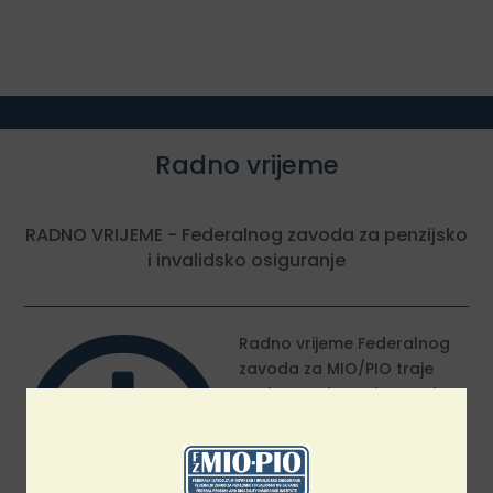
Radno vrijeme
RADNO VRIJEME - Federalnog zavoda za penzijsko
i invalidsko osiguranje

Radno vrijeme Federalnog
zavoda za MIO/PIO traje
svakog radnog dana od
07:00 do 16:00 sati.