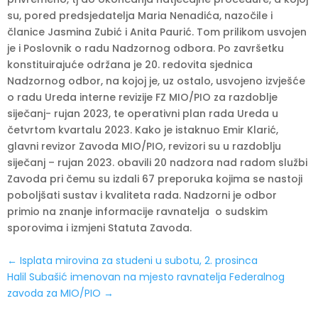
su, pored predsjedatelja Maria Nenadića, nazočile i
članice Jasmina Zubić i Anita Paurić. Tom prilikom usvojen
je i Poslovnik o radu Nadzornog odbora. Po završetku
konstituirajuće održana je 20. redovita sjednica
Nadzornog odbor, na kojoj je, uz ostalo, usvojeno izvješće
o radu Ureda interne revizije FZ MIO/PIO za razdoblje
siječanj- rujan 2023, te operativni plan rada Ureda u
četvrtom kvartalu 2023. Kako je istaknuo Emir Klarić,
glavni revizor Zavoda MIO/PIO, revizori su u razdoblju
siječanj – rujan 2023. obavili 20 nadzora nad radom službi
Zavoda pri čemu su izdali 67 preporuka kojima se nastoji
poboljšati sustav i kvaliteta rada. Nadzorni je odbor
primio na znanje informacije ravnatelja o sudskim
sporovima i izmjeni Statuta Zavoda.
←
Isplata mirovina za studeni u subotu, 2. prosinca
Halil Subašić imenovan na mjesto ravnatelja Federalnog
zavoda za MIO/PIO
→