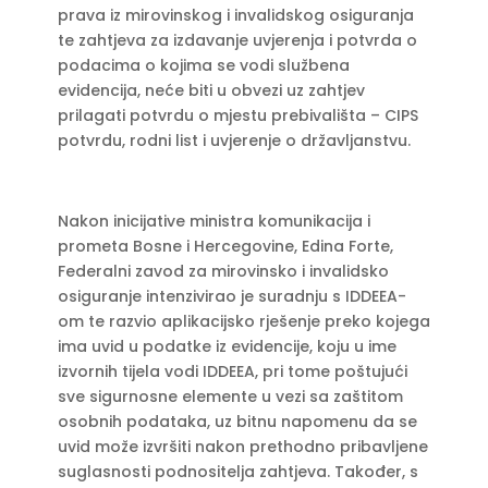
prava iz mirovinskog i invalidskog osiguranja
te zahtjeva za izdavanje uvjerenja i potvrda o
podacima o kojima se vodi službena
evidencija, neće biti u obvezi uz zahtjev
prilagati potvrdu o mjestu prebivališta – CIPS
potvrdu, rodni list i uvjerenje o državljanstvu.
Nakon inicijative ministra komunikacija i
prometa Bosne i Hercegovine, Edina Forte,
Federalni zavod za mirovinsko i invalidsko
osiguranje intenzivirao je suradnju s IDDEEA-
om te razvio aplikacijsko rješenje preko kojega
ima uvid u podatke iz evidencije, koju u ime
izvornih tijela vodi IDDEEA, pri tome poštujući
sve sigurnosne elemente u vezi sa zaštitom
osobnih podataka, uz bitnu napomenu da se
uvid može izvršiti nakon prethodno pribavljene
suglasnosti podnositelja zahtjeva. Također, s