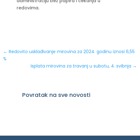
administraciju bez papira i čekanja u
redovima.
←
Redovito usklađivanje mirovina za 2024. godinu iznosi 6,55
%
Isplata mirovina za travanj u subotu, 4. svibnja
→
Povratak na sve novosti