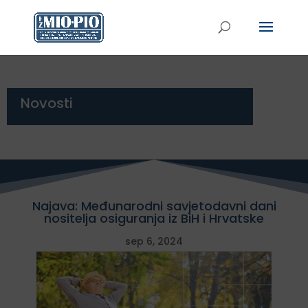
Novosti
Najava: Međunarodni savjetodavni dani
nositelja osiguranja iz BiH i Hrvatske
sep 6, 2024