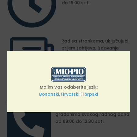

do 16:00 sati.
i
Rad sa strankama, uključujući
prijem zahtjeva, izdavanje
uvjerenja i potvrda te pružanje
ostalih usluga korisnicima,
organiziran je svakog radnog
dana od u periodu od 08:00
do 14:30 sati.
Molim Vas odaberite jezik:
Bosanski
,
Hrvatski
ili
Srpski

Pozivni/Call centar Federalnog
zavoda za MIO/PIO dostupan je
građanima svakog radnog dana
od 09:00 do 13:30 sati.