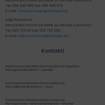
Samostalni stručni saradnik za odnose s javnošću
Tel: 036 445 685 Fax: 036 445 670
E-mail:
tomislav.kvesic@fzmiopio.ba
Asija Poturković
Samostalni stručni saradnik za odnose s javnošću
Tel: 033 723 101 Fax: 033 723 200
E-mail:
asija.poturkovic@fzmiopio.ba
Kontakti
Kantonalna administrativna služba za Zapadno-
hercegovački kanton - Ljubuški
Kantonalna administrativna služba za
Hercegbosanski kanton - Livno
Kantonalna administrativna služba za
Hercegovačko-neretvanski kanton - Mostar