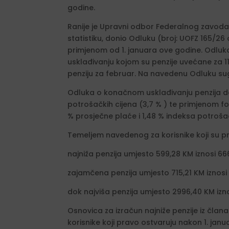
godine.
Ranije je Upravni odbor Federalnog zavoda 
statistiku, donio Odluku (broj: UOFZ 165/26
primjenom od 1. januara ove godine. Odluk
usklađivanju kojom su penzije uvećane za 1
penziju za februar. Na navedenu Odluku sug
Odluka o konačnom usklađivanju penzija do
potrošačkih cijena (3,7 % ) te primjenom fo
% prosječne plaće i 1,48 % indeksa potroša
Temeljem navedenog za korisnike koji su pra
najniža penzija umjesto 599,28 KM iznosi 66
zajamčena penzija umjesto 715,21 KM iznosi
dok najviša penzija umjesto 2996,40 KM izno
Osnovica za izračun najniže penzije iz člana
korisnike koji pravo ostvaruju nakon 1. jan