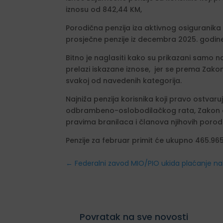
iznosu od 842,44 KM,
Porodična penzija iza aktivnog osiguranika t
prosječne penzije iz decembra 2025. godine,
Bitno je naglasiti kako su prikazani samo na
prelazi iskazane iznose, jer se prema Zakon
svakoj od navedenih kategorija.
Najniža penzija korisnika koji pravo ostv
odbrambeno-oslobodilačkog rata, Zakon o p
pravima branilaca i članova njihovih poro
Penzije za februar primit će ukupno 465.965
←
Federalni zavod MIO/PIO ukida plaćanje na
Povratak na sve novosti