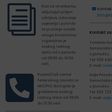
i
Rad sa strankama,
Kontak
uključujući prijem
info@f
zahtjeva, izdavanje
uvjerenja i potvrda
te pružanje ostalih
Kontakt za
usluga korisnicima,
organiziran je
Tomislav Kv
svakog radnog
Samostalni 
dana od u periodu
s javnošću
od 08:00 do 14:30
Tel: 036 445
sati.
E-mail:
tomi

Pozivni/Call centar
Asija Poturk
Federalnog zavoda za
Samostalni 
MIO/PIO dostupan je
s javnošću
građanima svakog
Tel: 033 723
radnog dana od 09:00
E-mail:
asij
do 13:30 sati.