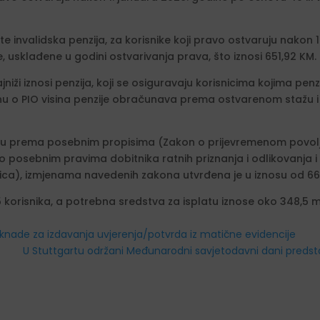
e invalidska penzija, za korisnike koji pravo ostvaruju nakon 
 usklađene u godini ostvarivanja prava, što iznosi 651,92 KM.
jniži iznosi penzija, koji se osiguravaju korisnicima kojima pe
u o PIO visina penzije obračunava prema ostvarenom stažu i vi
aruju prema posebnim propisima (Zakon o prijevremenom povolj
osebnim pravima dobitnika ratnih priznanja i odlikovanja i 
dica), izmjenama navedenih zakona utvrđena je u iznosu od 66
 korisnika, a potrebna sredstva za isplatu iznose oko 348,5 m
knade za izdavanja uvjerenja/potvrda iz matične evidencije
U Stuttgartu održani Međunarodni savjetodavni dani predstav