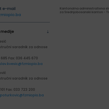
t e-mail
Kantonalna administrativna s
za Srednjobosanski kanton - T
zmiopio.ba
 medije
esić
stručni saradnik za odnose
 685 Fax: 036 445 670
slav.kvesic@fzmiopio.ba
ović
stručni saradnik za odnose
 101 Fax: 033 723 200
a.poturkovic@fzmiopio.ba