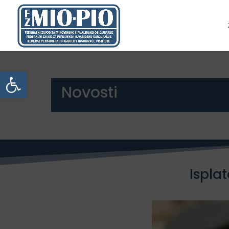
Open toolbar
Novosti
Isplat