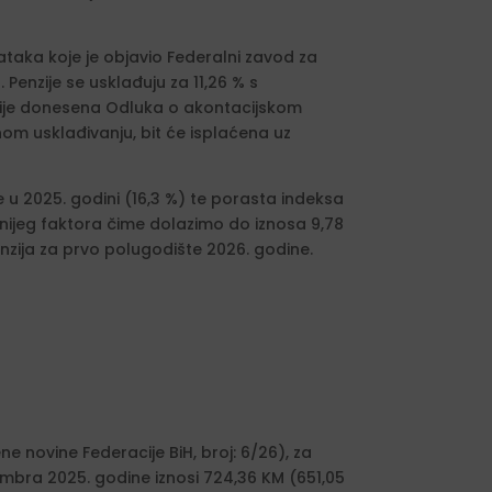
taka koje je objavio Federalni zavod za
Penzije se usklađuju za 11,26 % s
nije donesena Odluka o akontacijskom
nom usklađivanju, bit će isplaćena uz
 2025. godini (16,3 %) te porasta indeksa
jnijeg faktora čime dolazimo do iznosa 9,78
nzija za prvo polugodište 2026. godine.
e novine Federacije BiH, broj: 6/26), za
cembra 2025. godine iznosi 724,36 KM (651,05