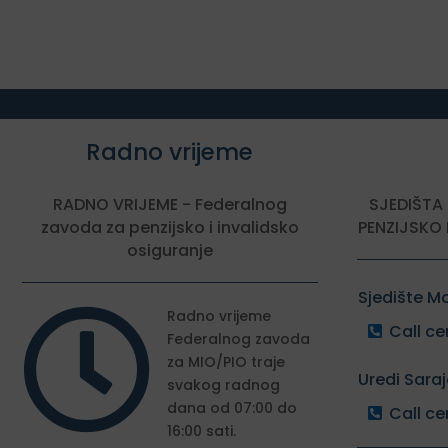
Radno vrijeme
RADNO VRIJEME - Federalnog
SJEDIŠTA
zavoda za penzijsko i invalidsko
PENZIJSKO 
osiguranje
Sjedište M

Radno vrijeme
Call ce
Federalnog zavoda
za MIO/PIO traje
Uredi Sara
svakog radnog
dana od 07:00 do
Call ce
16:00 sati.