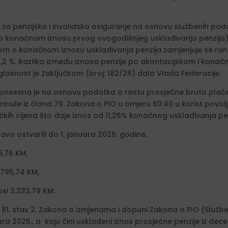
za penzijsko i invalidsko osiguranje na osnovu službenih poda
 o konačnom iznosu prvog ovogodišnjeg usklađivanja penzija). 
om o konačnom iznosu usklađivanja penzija zamjenjuje se ra
1,2 %. Razlika između iznosa penzije po akontacijskom i konač
lasnost je Zaključkom (broj: 182/26) dala Vlada Federacije.
nesena je na osnovu podatka o rastu prosječne bruto plaće u
rmule iz člana 79. Zakona o PIO u omjeru 60:40 u korist povol
čkih cijena što daje iznos od 11,26% konačnog usklađivanja pe
vo ostvarili do 1. januara 2026. godine,
6,76 KM,
 795,74 KM,
si 3.333,79 KM.
 81. stav 2. Zakona o izmjenama i dopuni Zakona o PIO (Služben
uara 2026., a koju čini usklađeni iznos prosječne penzije iz de