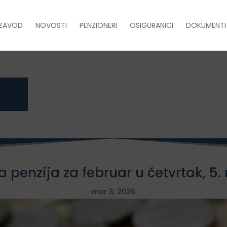
ZAVOD
NOVOSTI
PENZIONERI
OSIGURANICI
DOKUMENTI
a penzija za februar u četvrtak, 5
mar 3, 2026