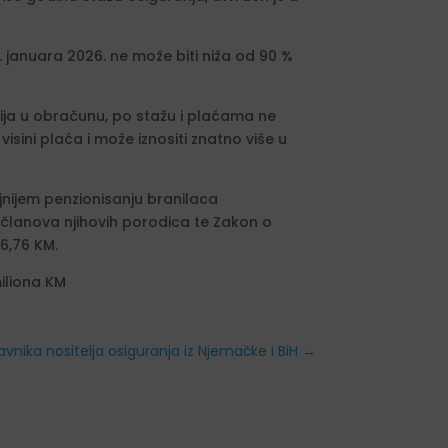
1. januara 2026. ne može biti niža od 90 %
nzija u obračunu, po stažu i plaćama ne
sini plaća i može iznositi znatno više u
nijem penzionisanju branilaca
članova njihovih porodica te Zakon o
6,76 KM.
iliona KM
nika nositelja osiguranja iz Njemačke i BiH
→