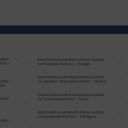
lužba
Kantonalna administrativna služba
ton -
za Posavski Kanton - Orašje
Kantonalna administrativna služba
lužba
za Zeničko-dobojski kanton - Zenica
vno
Kantonalna administrativna služba
lužba
za Tuzlanski kanton - Tuzla
Kantonalna administrativna služba
za Sarajevski kanton - Sarajevo
lužba
ć