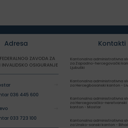
Adresa
Kontakti
 FEDERALNOG ZAVODA ZA
Kantonalna administrativna s
za Zapadno-hercegovački kan
I INVALIDSKO OSIGURANJE
Ljubuški
Kantonalna administrativna s
ostar
za Hercegbosanski kanton - Li
ntar 036 445 600
Kantonalna administrativna s
za Hercegovačko-neretvanski
kanton - Mostar
jevo
ntar 033 723 100
Kantonalna administrativna s
za Unsko-sanski kanton - Biha