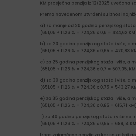
KM prosječna penzija iz 12/2025 uvećana za 
Prema navedenom utvrđeni su iznosi najniže
a) za manje od 20 godina penzijskog staža 
(651,05 + 11,26 % = 724,36 x 0,6 = 434,62 KM
b) za 20 godina penzijskog staža i više, a 
(651,05 + 11,26 % = 724,36 x 0,65 = 470,83 K
c) za 25 godina penzijskog staža i više, a 
(651,05 + 11,26 % = 724,36 x 0,7 = 507,05, KM
d) za 30 godina penzijskog staža i više, a 
(651,05 + 11,26 % = 724,36 x 0,75 = 543,27 K
e) za 35 godina penzijskog staža i više, a 
(651,05 + 11,26 % = 724,36 x 0,85 = 615,71 KM
f) za 40 godina penzijskog staža i više ne m
(651,05 + 11,26 % = 724,36 x 0,95 = 688,14 K
Iznos zajamčene penzije za korisnike koji p