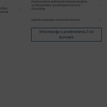
Kantonalna administrativna služba
za Bosansko-podrinjski kanton -
lužba
Goražde
ravnik
Isplata penzija za inostranstvo
Informacije o predmetima / svi
kontakti