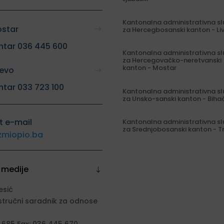
Kantonalna administrativna s
ostar
za Hercegbosanski kanton - Li
ntar 036 445 600
Kantonalna administrativna s
za Hercegovačko-neretvanski
kanton - Mostar
jevo
ntar 033 723 100
Kantonalna administrativna s
za Unsko-sanski kanton - Biha
t e-mail
Kantonalna administrativna s
za Srednjobosanski kanton - T
zmiopio.ba
 medije
esić
stručni saradnik za odnose