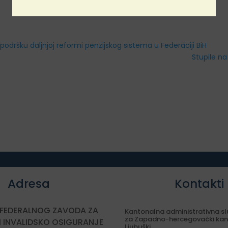
o podršku daljnjoj reformi penzijskog sistema u Federaciji BiH
Stupile n
Adresa
Kontakti
 FEDERALNOG ZAVODA ZA
Kantonalna administrativna s
za Zapadno-hercegovački kan
I INVALIDSKO OSIGURANJE
Ljubuški