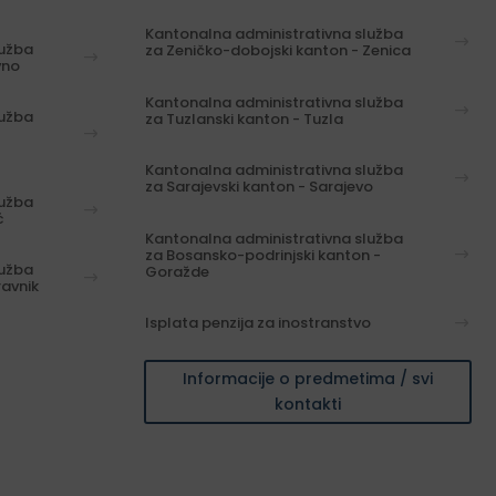
Kantonalna administrativna služba
lužba
za Zeničko-dobojski kanton - Zenica
vno
Kantonalna administrativna služba
lužba
za Tuzlanski kanton - Tuzla
Kantonalna administrativna služba
za Sarajevski kanton - Sarajevo
lužba
ć
Kantonalna administrativna služba
za Bosansko-podrinjski kanton -
lužba
Goražde
ravnik
Isplata penzija za inostranstvo
Informacije o predmetima / svi
kontakti