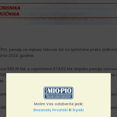
IO, penzije za mjesec februar bit će isplaćene preko jedins
marta 2024. godine.
iznosi 565,18 KM, a zajamčena 674,52 KM. Najviša penzija ostv
18) iznosi 2.800,00 KM, dok najviša penzija ostvarena prema Zak
KM.
amostalne penzije, a kojih je na isplati za februar 364.249, izn
Molim Vas odaberite jezik:
 446.659 korisnika, a ukupno potreban sredstva za isplatu izn
Bosanski
,
Hrvatski
ili
Srpski