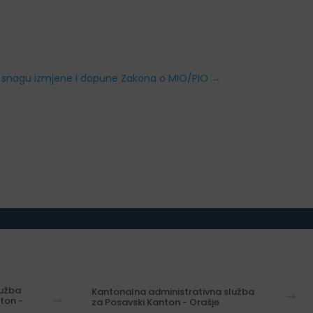
a snagu izmjene i dopune Zakona o MIO/PIO
→
lužba
Kantonalna administrativna služba
ton -
za Posavski Kanton - Orašje