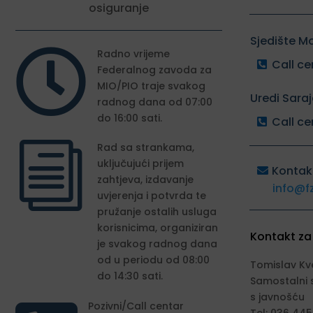
osiguranje
Sjedište M

Radno vrijeme
Call ce
Federalnog zavoda za
MIO/PIO traje svakog
Uredi Sara
radnog dana od 07:00
do 16:00 sati.
Call ce
i
Rad sa strankama,
uključujući prijem
Kontak
zahtjeva, izdavanje
info@f
uvjerenja i potvrda te
pružanje ostalih usluga
korisnicima, organiziran
Kontakt za
je svakog radnog dana
od u periodu od 08:00
Tomislav Kv
do 14:30 sati.
Samostalni 
s javnošću
Pozivni/Call centar