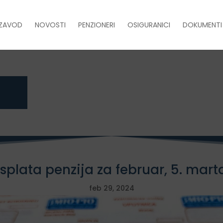
ZAVOD
NOVOSTI
PENZIONERI
OSIGURANICI
DOKUMENTI
Isplata penzija za februar, 5. mart
feb 29, 2024