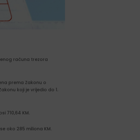
tvenog računa trezora
arena prema Zakonu o
onu koji je vrijedio do 1.
osi 710,64 KM.
ose oko 285 miliona KM.