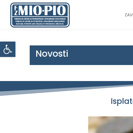
ZA
Open toolbar
Novosti
Isplat