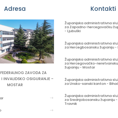
Adresa
Kontakti
Županijska administrativna sl
za Zapadno-hercegovačku žup
- Ljubuški
Županijska administrativna sl
za Hercegbosansku županiju - 
Županijska administrativna sl
za Hercegovačko-neretvansku
županiju - Mostar
E FEDERALNOG ZAVODA ZA
I INVALIDSKO OSIGURANJE –
Županijska administrativna sl
za Unsko-sanski kanton - Biha
MOSTAR
Županijska administrativna sl
ar
za Srednjobosansku županiju -
Travnik
o