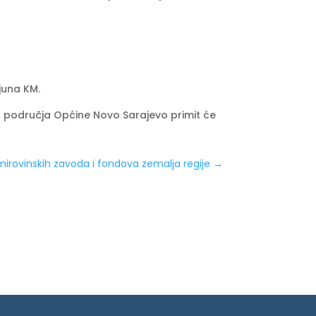
juna KM.
 s područja Općine Novo Sarajevo primit će
 mirovinskih zavoda i fondova zemalja regije
→