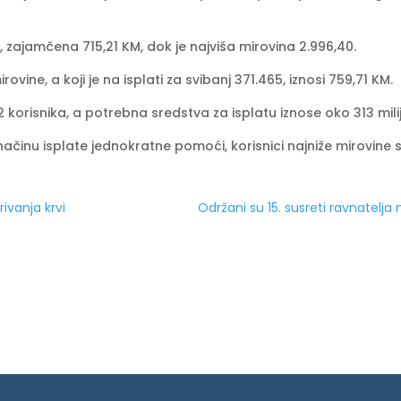
, zajamčena 715,21 KM, dok je najviša mirovina 2.996,40.
ine, a koji je na isplati za svibanj 371.465, iznosi 759,71 KM.
2 korisnika, a potrebna sredstva za isplatu iznose oko 313 mili
ačinu isplate jednokratne pomoći, korisnici najniže mirovine
ivanja krvi
Održani su 15. susreti ravnatelja