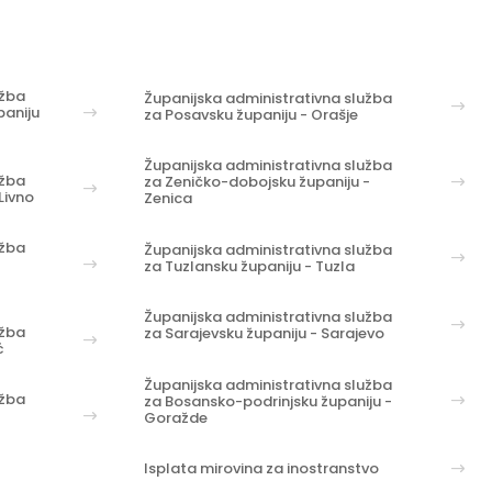
užba
Županijska administrativna služba
aniju
za Posavsku županiju - Orašje
Županijska administrativna služba
užba
za Zeničko-dobojsku županiju -
Livno
Zenica
užba
Županijska administrativna služba
za Tuzlansku županiju - Tuzla
Županijska administrativna služba
užba
za Sarajevsku županiju - Sarajevo
ć
Županijska administrativna služba
užba
za Bosansko-podrinjsku županiju -
Goražde
Isplata mirovina za inostranstvo