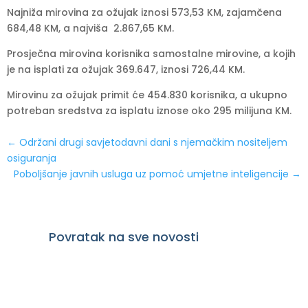
Najniža mirovina za ožujak iznosi 573,53 KM, zajamčena
684,48 KM, a najviša 2.867,65 KM.
Prosječna mirovina korisnika samostalne mirovine, a kojih
je na isplati za ožujak 369.647, iznosi 726,44 KM.
Mirovinu za ožujak primit će 454.830 korisnika, a ukupno
potreban sredstva za isplatu iznose oko 295 milijuna KM.
←
Održani drugi savjetodavni dani s njemačkim nositeljem
osiguranja
Poboljšanje javnih usluga uz pomoć umjetne inteligencije
→
Povratak na sve novosti