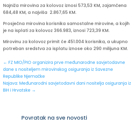
Najniža mirovina za kolovoz iznosi 573,53 KM, zajamčena
684,48 KM, a najviša 2.867,65 KM.
Prosječna mirovina korisnika samostalne mirovine, a kojih
je na isplati za kolovoz 366.983, iznosi 723,39 KM.
Mirovinu za kolovoz primit će 451.004 korisnika, a ukupno
potreban sredstva za isplatu iznose oko 290 milijuna KM.
←
FZ MIO/PIO organizira prve međunarodne savjetodavne
dane s nositeljem mirovinskog osiguranja iz Savezne
Republike Njemačke
Najava: Međunarodni savjetodavni dani nositelja osiguranja iz
BiH i Hrvatske
→
Povratak na sve novosti