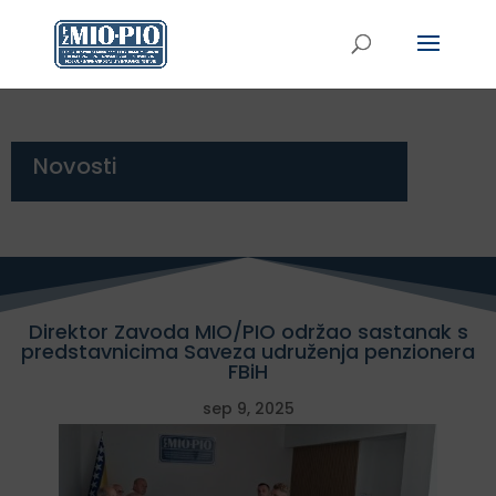
Novosti
Direktor Zavoda MIO/PIO održao sastanak s
predstavnicima Saveza udruženja penzionera
FBiH
sep 9, 2025