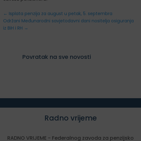
←
Isplata penzija za august u petak, 5. septembra
Održani Međunarodni savjetodavni dani nositelja osiguranja
iz BiH i RH
→
Povratak na sve novosti
Radno vrijeme
RADNO VRIJEME - Federalnog zavoda za penzijsko