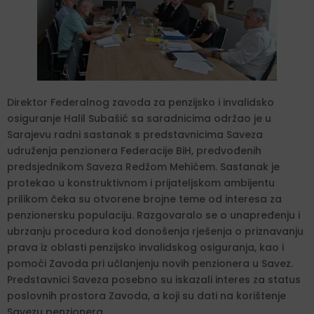
Direktor Federalnog zavoda za penzijsko i invalidsko
osiguranje Halil Subašić sa saradnicima održao je u
Sarajevu radni sastanak s predstavnicima Saveza
udruženja penzionera Federacije BiH, predvođenih
predsjednikom Saveza Redžom Mehićem. Sastanak je
protekao u konstruktivnom i prijateljskom ambijentu
prilikom čeka su otvorene brojne teme od interesa za
penzionersku populaciju. Razgovaralo se o unapređenju i
ubrzanju procedura kod donošenja rješenja o priznavanju
prava iz oblasti penzijsko invalidskog osiguranja, kao i
pomoći Zavoda pri učlanjenju novih penzionera u Savez.
Predstavnici Saveza posebno su iskazali interes za status
poslovnih prostora Zavoda, a koji su dati na korištenje
Savezu penzionera.