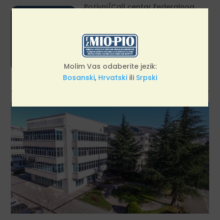

Pozivni/Call centar Federalnog
zavoda za MIO/PIO dostupan je
građanima svakog radnog dana
od 09:00 do 13:30 sati.
Molim Vas odaberite jezik:
Bosanski
,
Hrvatski
ili
Srpski