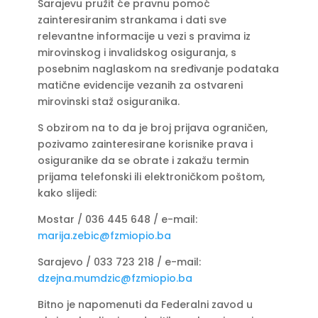
Sarajevu pružit će pravnu pomoć
zainteresiranim strankama i dati sve
relevantne informacije u vezi s pravima iz
mirovinskog i invalidskog osiguranja, s
posebnim naglaskom na sređivanje podataka
matične evidencije vezanih za ostvareni
mirovinski staž osiguranika.
S obzirom na to da je broj prijava ograničen,
pozivamo zainteresirane korisnike prava i
osiguranike da se obrate i zakažu termin
prijama telefonski ili elektroničkom poštom,
kako slijedi:
Mostar / 036 445 648 / e-mail:
marija.zebic@fzmiopio.ba
Sarajevo / 033 723 218 / e-mail:
dzejna.mumdzic@fzmiopio.ba
Bitno je napomenuti da Federalni zavod u