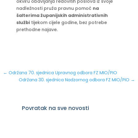
okviru obavljanja redovitih poslova iz svoje
nadležnosti pruža pravnu pomoć
na
šalterima županijskih administrativnih
službi
tijekom cijele godine, bez potrebe
prethodne najave.
←
Održana 70. sjednica Upravnog odbora FZ MIO/PIO
Održana 30. sjednica Nadzornog odbora FZ MIO/PIO
→
Povratak na sve novosti