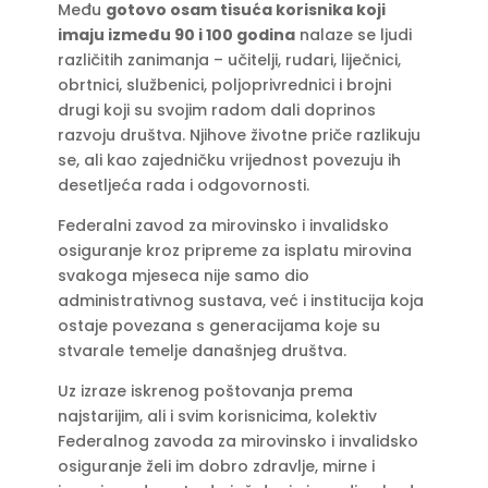
Među
gotovo osam tisuća korisnika koji
imaju između 90 i 100 godina
nalaze se ljudi
različitih zanimanja – učitelji, rudari, liječnici,
obrtnici, službenici, poljoprivrednici i brojni
drugi koji su svojim radom dali doprinos
razvoju društva. Njihove životne priče razlikuju
se, ali kao zajedničku vrijednost povezuju ih
desetljeća rada i odgovornosti.
Federalni zavod za mirovinsko i invalidsko
osiguranje kroz pripreme za isplatu mirovina
svakoga mjeseca nije samo dio
administrativnog sustava, već i institucija koja
ostaje povezana s generacijama koje su
stvarale temelje današnjeg društva.
Uz izraze iskrenog poštovanja prema
najstarijim, ali i svim korisnicima, kolektiv
Federalnog zavoda za mirovinsko i invalidsko
osiguranje želi im dobro zdravlje, mirne i