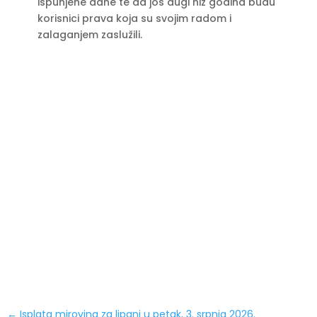
ispunjene dane te da još dugi niz godina budu
korisnici prava koja su svojim radom i
zalaganjem zaslužili.
←
Isplata mirovina za lipanj u petak, 3. srpnja 2026.