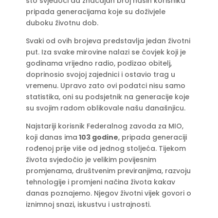
što svjedoči da značajan broj naših korisnika
pripada generacijama koje su doživjele
duboku životnu dob.
Svaki od ovih brojeva predstavlja jedan životni
put. Iza svake mirovine nalazi se čovjek koji je
godinama vrijedno radio, podizao obitelj,
doprinosio svojoj zajednici i ostavio trag u
vremenu. Upravo zato ovi podatci nisu samo
statistika, oni su podsjetnik na generacije koje
su svojim radom oblikovale našu današnjicu.
Najstariji korisnik Federalnog zavoda za MIO,
koji danas ima
103 godine
, pripada generaciji
rođenoj prije više od jednog stoljeća. Tijekom
života svjedočio je velikim povijesnim
promjenama, društvenim previranjima, razvoju
tehnologije i promjeni načina života kakav
danas poznajemo. Njegov životni vijek govori o
iznimnoj snazi, iskustvu i ustrajnosti.