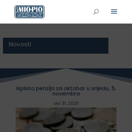
Novosti
Isplata penzija za oktobar u srijedu, 5.
novembra
okt 31, 2025