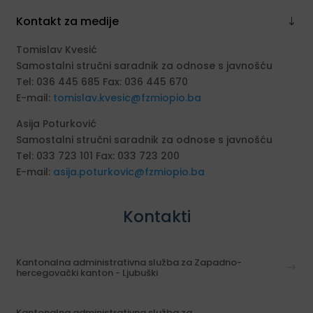
Kontakt za medije
Tomislav Kvesić
Samostalni stručni saradnik za odnose s javnošću
Tel: 036 445 685 Fax: 036 445 670
E-mail:
tomislav.kvesic@fzmiopio.ba
Asija Poturković
Samostalni stručni saradnik za odnose s javnošću
Tel: 033 723 101 Fax: 033 723 200
E-mail:
asija.poturkovic@fzmiopio.ba
Kontakti
Kantonalna administrativna služba za Zapadno-
hercegovački kanton - Ljubuški
Kantonalna administrativna služba za