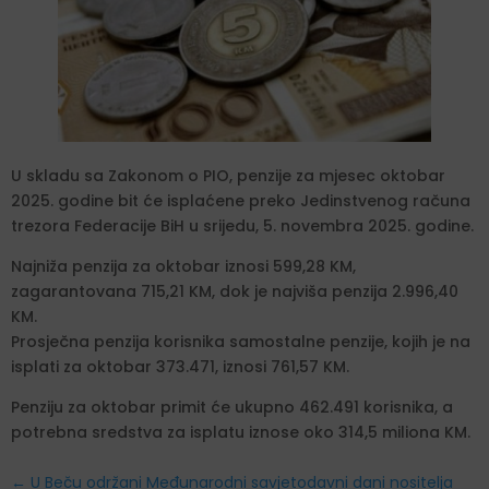
U skladu sa Zakonom o PIO, penzije za mjesec oktobar
2025. godine bit će isplaćene preko Jedinstvenog računa
trezora Federacije BiH u srijedu, 5. novembra 2025. godine.
Najniža penzija za oktobar iznosi 599,28 KM,
zagarantovana 715,21 KM, dok je najviša penzija 2.996,40
KM.
Prosječna penzija korisnika samostalne penzije, kojih je na
isplati za oktobar 373.471, iznosi 761,57 KM.
Penziju za oktobar primit će ukupno 462.491 korisnika, a
potrebna sredstva za isplatu iznose oko 314,5 miliona KM.
←
U Beču održani Međunarodni savjetodavni dani nositelja