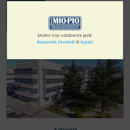

zavoda za MIO/PIO dostupan je
građanima svakog radnog dana
od 09:00 do 13:30 sati.
Molim Vas odaberite jezik:
Bosanski
,
Hrvatski
ili
Srpski
Adresa