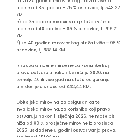
d) za 30 godina mirovinskog staža i više, a
manje od 35 godina – 75 % osnovice, tj. 543,27
KM
e) za 35 godina mirovinskog staža i više, a
manje od 40 godina – 85 % osnovice, tj. 615,71
KM
f) za 40 godina mirovinskog staža i više – 95 %
osnovice, tj. 688,14 KM
Iznos zajamčene mirovine za korisnike koji
pravo ostvaruju nakon 1. siječnja 2026. na
temelju 40 ili više godina staža osiguranja
utvrđen je u iznosu od 842,44 KM.
Obiteljska mirovina iza osiguranika te
invalidska mirovina, za korisnike koji pravo
ostvaruju nakon 1. siječnja 2026, ne može biti
niža od 90 % prosječne mirovine iz prosinca
2025. usklađene u godini ostvarivanja prava,