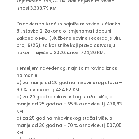
zajamčena 795,74 KM, dok najviša mirovina
iznosi 3.333,79 KM.
Osnovica za izračun najniže mirovine iz članka
81. stavka 2. Zakona o izmjenama i dopuni
Zakona o MIO (Službene novine Federacije BiH,
broj: 6/26), za korisnike koji pravo ostvaruju
nakon 1. siječnja 2026. iznosi 724,36 KM.
Temeljem navedenog, najniža mirovina iznosi
najmanje:
a) za manje od 20 godina mirovinskog staža –
60 % osnovice, tj. 434,62 KM
b) za 20 godina mirovinskog staža i više, a
manje od 25 godina – 65 % osnovice, tj. 470,83
KM
c) za 25 godina mirovinskog staža i više, a
manje od 30 godina – 70 % osnovice, tj. 507,05
KM