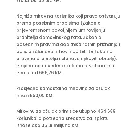
što iznosi 651,92 KM.
Najniža mirovina korisnika koji pravo ostvaruju
prema posebnim propisima (Zakon o
prijevremenom povoljnijem umirovljenju
branitelja domovinskog rata, Zakon o
posebnim pravima dobitnika ratnih priznanja i
odličja i članova njihovih obitelji te Zakon o
pravima branitelja i članova njihovih obitelji),
izmjenama navedenih zakona utvrđena je u
iznosu od 666,76 KM.
Prosječna samostalna mirovina za ožujak
iznosi 850,05 KM.
Mirovinu za ožujak primit će ukupno 464.689
korisnika, a potrebna sredstva za isplatu
iznose oko 351,8 milijuna KM.